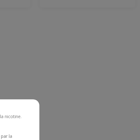
5 avis
a nicotine.
 par la