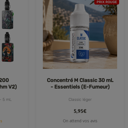
PRIX ROUGE
M200
Concentré M Classic 30 mL
hm V2)
- Essentiels (E-Fumeur)
- 5 mL
Classic léger
5,95€
On attend vos avis