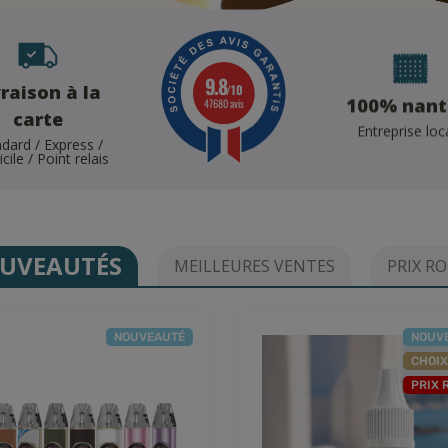
9.8
vraison à la
/10
100% nant
47680 avis
carte
Entreprise loc
dard / Express /
.
ile / Point relais
UVEAUTÉS
MEILLEURES VENTES
PRIX R
NOUVEAUTÉ
NOUV
CHOIX
PRIX 