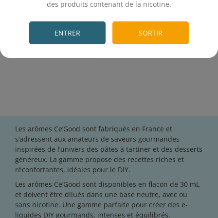
des produits contenant de la nicotine.
On attend vos avis
.
ENTRER
SORTIR
Achat rapide
Les arômes Ce’Good sont fabriqués en France et
s’adressent aux amateurs de saveurs gourmandes
inspirées de l’univers des pâtes à tartiner et des desserts
généreux. La gamme propose des recettes riches et
réconfortantes, idéales pour le DIY.
Les arômes Ce’Good sont disponibles en flacon de 30 mL
et doivent être dilués dans une base neutre, avec ou
sans nicotine. Une gamme parfaite pour créer des e-
liquides DIY gourmands, intenses et équilibrés.