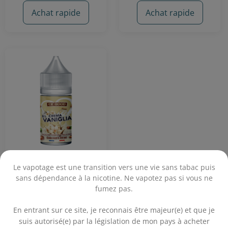
Achat rapide
Achat rapide
Concentré El Crema
Le vapotage est une transition vers une vie sans tabac puis
Vaniglia 30 mL -
sans dépendance à la nicotine. Ne vapotez pas si vous ne
Ce'Good
fumez pas.
Crème - Praline - Vanille -
.
Spéculoos
En entrant sur ce site, je reconnais être majeur(e) et que je
13,90€
suis autorisé(e) par la législation de mon pays à acheter