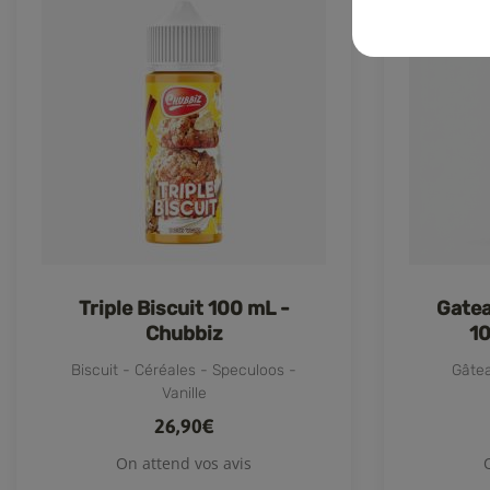
Triple Biscuit 100 mL -
Gatea
Chubbiz
10
Biscuit - Céréales - Speculoos -
Gâtea
Vanille
26,90€
On attend vos avis