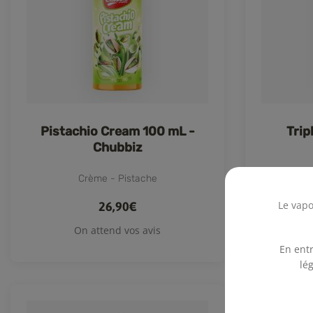
Pistachio Cream 100 mL -
Trip
Chubbiz
Crème - Pistache
Le vapo
26,90€
On attend vos avis
En entr
lé