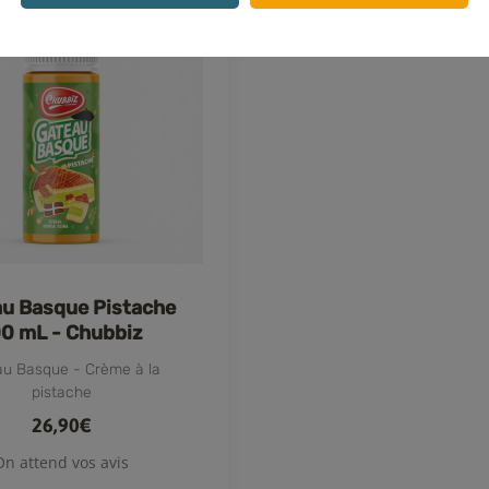
u Basque Pistache
0 mL - Chubbiz
u Basque - Crème à la
pistache
26,90€
On attend vos avis