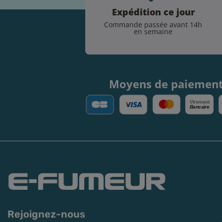
Expédition ce jour
Commande passée avant 14h
en semaine
Moyens de paiemen
V
irement
Bancaire
Rejoignez-nous