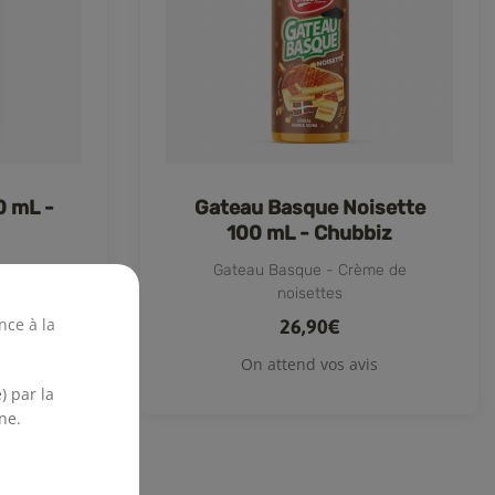
0 mL -
Gateau Basque Noisette
100 mL - Chubbiz
Gateau Basque - Crème de
noisettes
nce à la
26,90€
s
On attend vos avis
) par la
ne.