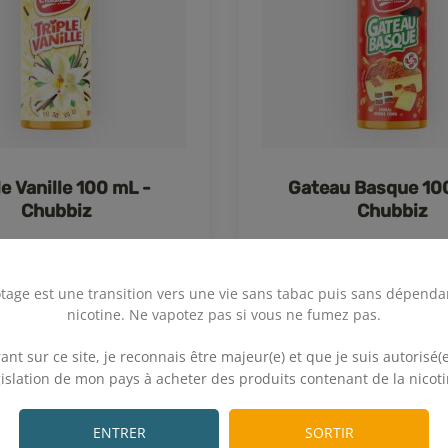
le Vanille 100 mL -
Gateau Basque 10
Chubbiz
Chubbiz
Vanille
Gateau Basque
tage est une transition vers une vie sans tabac puis sans dépenda
26,90€
26,90€
nicotine. Ne vapotez pas si vous ne fumez pas.
On attend vos avis
On attend vos avi
.
ant sur ce site, je reconnais être majeur(e) et que je suis autorisé(e
gislation de mon pays à acheter des produits contenant de la nicoti
.
ENTRER
SORTIR