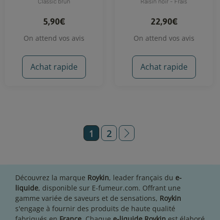
Classic brun
Raisin noir - Frais
5,90€
22,90€
On attend vos avis
On attend vos avis
Achat rapide
Achat rapide
1
2
Découvrez la marque
Roykin
, leader français du
e-
liquide
, disponible sur E-fumeur.com. Offrant une
gamme variée de saveurs et de sensations,
Roykin
s'engage à fournir des produits de haute qualité
fabriqués en
France
. Chaque
e-liquide Roykin
est élaboré