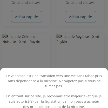
On attend vos avis
On attend vos avis
Achat rapide
Achat rapide
Le vapotage est une transition vers une vie sans tabac puis
sans dépendance à la nicotine. Ne vapotez pas si vous ne
fumez pas.
Crème de Noisette 10
Réglisse 10 mL - Roykin
.
mL - Roykin
En entrant sur ce site, je reconnais être majeur(e) et que je
suis autorisé(e) par la législation de mon pays à acheter
Noisette
Réglisse
des produits contenant de la nicotine.