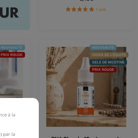
1 avis
NOUVEAUTÉ
NOUVEAUTÉ
PRIX ROUGE
CHOIX DE L'ÉQUIPE
SELS DE NICOTINE
PRIX ROUGE
nce à la
) par la