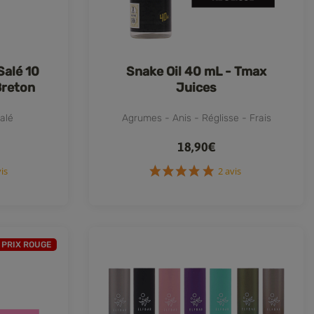
Salé 10
Snake Oil 40 mL - Tmax
Breton
Juices
alé
Agrumes - Anis - Réglisse - Frais
18,90€
39 avis
2 avis
PRIX ROUGE