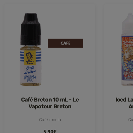
Café Breton 10 mL - Le
Iced L
Vapoteur Breton
A
Café moulu
Ca
5,90€