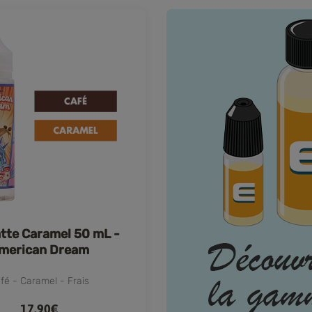
atte Caramel 50 mL -
merican Dream
(Savourea)
fé - Caramel - Frais
17,90€