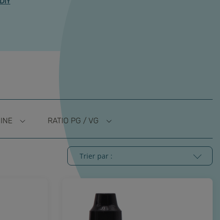
 DIY
INE
RATIO PG / VG
Trier par :