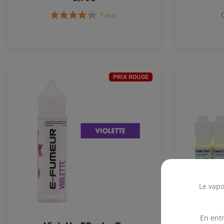
7 avis
PRIX ROUGE
Le vapo
En entr