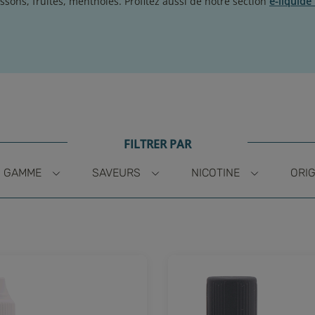
ssons, fruités, mentholés. Profitez aussi de notre section
e-liquide
FILTRER PAR
GAMME
SAVEURS
NICOTINE
ORIG