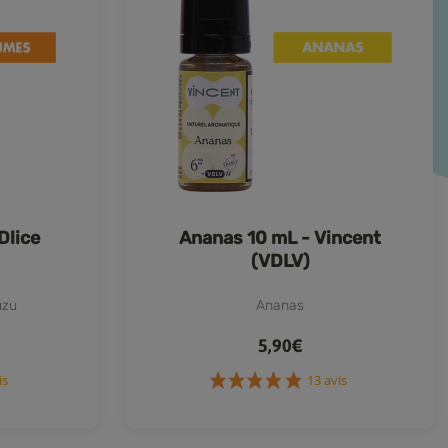
Dlice
Ananas 10 mL - Vincent
(VDLV)
uzu
Ananas
5,90€
8 avis
13 avis