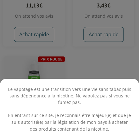
11,13€
3,43€
On attend vos avis
On attend vos avis
Achat rapide
Achat rapide
PRIX ROUGE
Le vapotage est une transition vers une vie sans tabac puis
sans dépendance à la nicotine. Ne vapotez pas si vous ne
fumez pas.
.
En entrant sur ce site, je reconnais être majeur(e) et que je
suis autorisé(e) par la législation de mon pays à acheter
Mojito Limonade 50 mL
des produits contenant de la nicotine.
- Monsieur Bulle
.