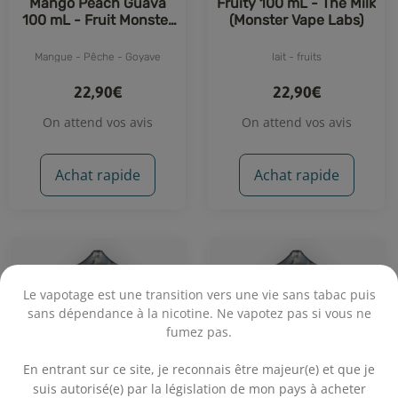
Mango Peach Guava
Fruity 100 mL - The Milk
100 mL - Fruit Monster
(Monster Vape Labs)
(Monster Vape Labs)
Mangue - Pêche - Goyave
lait - fruits
22,90€
22,90€
On attend vos avis
On attend vos avis
Achat rapide
Achat rapide
Le vapotage est une transition vers une vie sans tabac puis
sans dépendance à la nicotine. Ne vapotez pas si vous ne
fumez pas.
.
En entrant sur ce site, je reconnais être majeur(e) et que je
suis autorisé(e) par la législation de mon pays à acheter