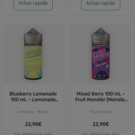
Achat rapide
Achat rapide
Blueberry Lemonade
Mixed Berry 100 mL -
100 mL - Lemonade
Fruit Monster (Monster
Monster (Monster Vape
Vape Labs)
Labs)
Limonade - Myrtille
Fruits rouges
22,90€
22,90€
On attend vos avis
On attend vos avis