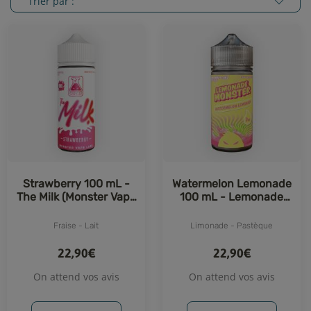
Trier par :
Strawberry 100 mL -
Watermelon Lemonade
The Milk (Monster Vape
100 mL - Lemonade
Labs)
Monster (Monster Vape
Labs)
Fraise - Lait
Limonade - Pastèque
22,90€
22,90€
On attend vos avis
On attend vos avis