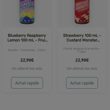
Blueberry Raspberry
Strawberry 100 mL -
Lemon 100 mL - Fruit
Custard Monster
Monster (Monster Vape
(Monster Vape Labs)
Crème anglaise à la vanille -
Labs)
Myrtille - Framboise - Citron
Fraise
22,90€
22,90€
On attend vos avis
On attend vos avis
Achat rapide
Achat rapide