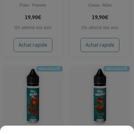
Poire - Pomme
Cerise - Mûre
19,90€
19,90€
On attend vos avis
On attend vos avis
Achat rapide
Achat rapide
NOUVEAUTÉ
NOUVEAUTÉ