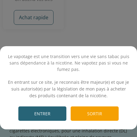
Achat rapide
Le vapotage est une transition vers une vie sans tabac puis
sans dépendance à la nicotine. Ne vapotez pas si vous ne
fumez pas.
.
La marque française
Kombucha Fever
, propose une
En entrant sur ce site, je reconnais être majeur(e) et que je
collection d'e-liquides inspirée par la célèbre boisson
suis autorisé(e) par la législation de mon pays à acheter
fermentée. Ces créations articulent des notes de thé
des produits contenant de la nicotine.
pétillant avec des saveurs fruitées pour un rendu
.
désaltérant et original.
Sur E-fumeur.fr, retrouvez ces
e-liquides grand format
ENTRER
SORTIR
50ml à booster en nicotine. Leur composition en 50/50
PG/VG les rend compatibles avec la majorité des
cigarettes électroniques, pour une inhalation directe (DL)