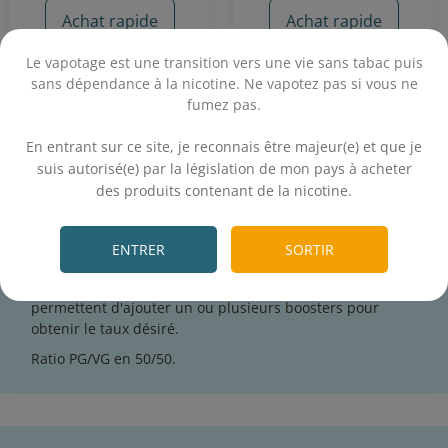
Achat rapide
Achat rapide
Le vapotage est une transition vers une vie sans tabac puis
sans dépendance à la nicotine. Ne vapotez pas si vous ne
fumez pas.
.
En entrant sur ce site, je reconnais être majeur(e) et que je
suis autorisé(e) par la législation de mon pays à acheter
des produits contenant de la nicotine.
.
Les e-liquides
Cabochard
sont une création française.
Cette gamme se distingue par ses recettes de caractère.
ENTRER
SORTIR
Sur notre boutique, la sélection Cabochard est proposée
en grand format 50 mL. Ces flacons sans nicotine
permettent d'ajouter un ou plusieurs boosters pour
obtenir le taux désiré.
Ratio PG/VG en 50/50.