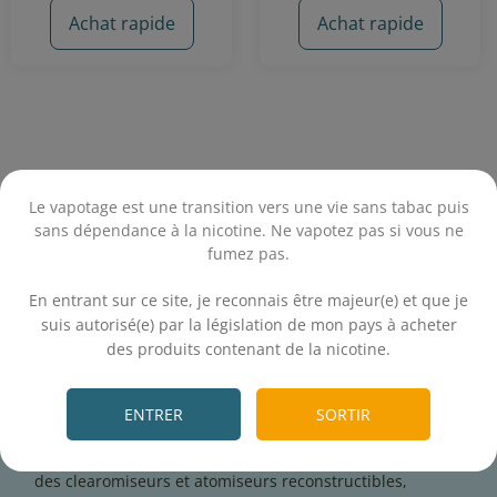
Achat rapide
Achat rapide
Le vapotage est une transition vers une vie sans tabac puis
sans dépendance à la nicotine. Ne vapotez pas si vous ne
La gamme
Oldies
de
Curieux
revisite des classiques de la
fumez pas.
pop culture en e-liquides fruités et gourmands. Ce
.
fabricant parisien se distingue par ses créations
En entrant sur ce site, je reconnais être majeur(e) et que je
complexes et l'utilisation du Végétol® en substitution du
suis autorisé(e) par la législation de mon pays à acheter
propylène glycol, offrant une alternative végétale pour
des produits contenant de la nicotine.
les vapoteurs.
.
Sur E-fumeur.fr, les e-liquides Curieux Oldies sont
proposés en grand format 50 ml prêt à booster, dans des
ENTRER
SORTIR
flacons de 70 ml. Leur base 40% Végétol® et 60%
Glycérine Végétale les rend compatibles avec la majorité
des clearomiseurs et atomiseurs reconstructibles,