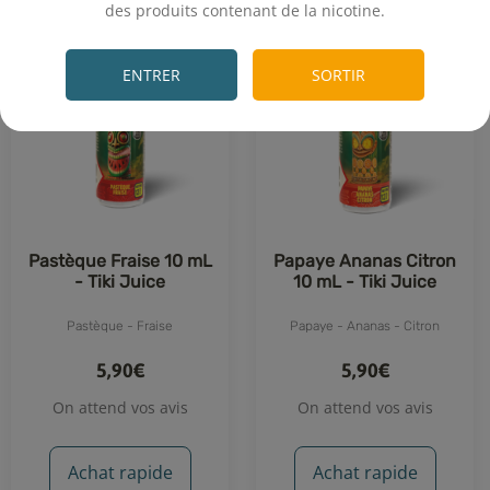
des produits contenant de la nicotine.
.
ENTRER
SORTIR
Pastèque Fraise 10 mL
Papaye Ananas Citron
- Tiki Juice
10 mL - Tiki Juice
Pastèque - Fraise
Papaye - Ananas - Citron
5,90€
5,90€
On attend vos avis
On attend vos avis
Achat rapide
Achat rapide