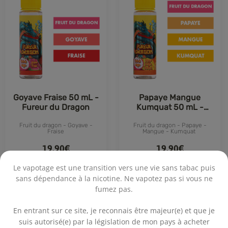
Goyave Fraise 50 mL -
Papaye Mangue
Fureur du Dragon
Kumquat 50 mL -
Fureur du Dragon
Fruit du dragon - Goyave -
Fruit du dragon - Papaye -
Fraise
Mangue - Kumquat
19,90€
19,90€
On attend vos avis
On attend vos avis
Le vapotage est une transition vers une vie sans tabac puis
sans dépendance à la nicotine. Ne vapotez pas si vous ne
fumez pas.
Achat rapide
Achat rapide
.
En entrant sur ce site, je reconnais être majeur(e) et que je
suis autorisé(e) par la législation de mon pays à acheter