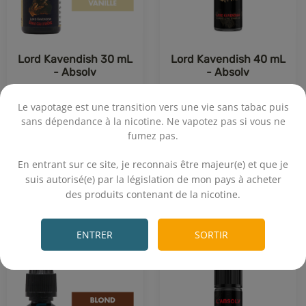
Lord Kavendish 30 mL
Lord Kavendish 40 mL
- Absolv
- Absolv
Classic blond - Rhum - Vanille
Classics - Rhum brun - Vanille
Le vapotage est une transition vers une vie sans tabac puis
sans dépendance à la nicotine. Ne vapotez pas si vous ne
17,70€
17,50€
fumez pas.
.
En entrant sur ce site, je reconnais être majeur(e) et que je
suis autorisé(e) par la législation de mon pays à acheter
Achat rapide
Achat rapide
des produits contenant de la nicotine.
.
91 avis
19 avis
ENTRER
SORTIR