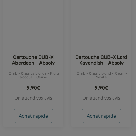
Cartouche CUB-X
Cartouche CUB-X Lord
Aberdeen - Absolv
Kavendish - Absolv
12 mL - Classics blonds - Fruits
12 mL - Classic blond - Rhum -
à coque - Cerise
Vanille
9,90€
9,90€
On attend vos avis
On attend vos avis
Achat rapide
Achat rapide