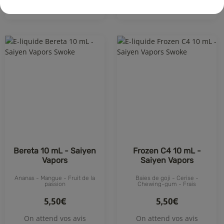
Achat rapide
Achat rapide
Bereta 10 mL - Saiyen
Frozen C4 10 mL -
Vapors
Saiyen Vapors
Ananas - Mangue - Fruit de la
Baies de goji - Cerise -
passion
Chewing-gum - Frais
5,50€
5,50€
On attend vos avis
On attend vos avis