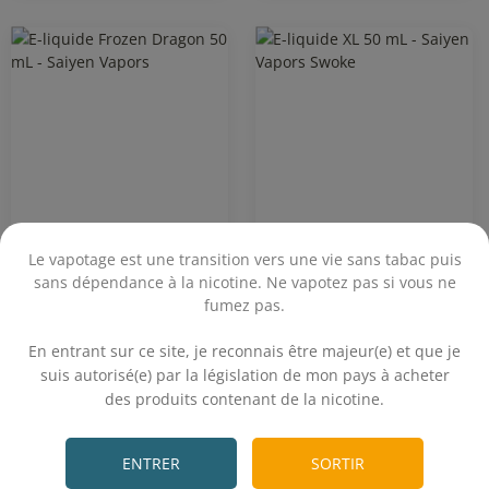
Le vapotage est une transition vers une vie sans tabac puis
Frozen Dragon 50 mL -
XL 50 mL - Saiyen
sans dépendance à la nicotine. Ne vapotez pas si vous ne
Saiyen Vapors
Vapors
fumez pas.
.
Mangue - Ananas - Orange -
Cassis - Grenade - Pomme
En entrant sur ce site, je reconnais être majeur(e) et que je
Frais
suis autorisé(e) par la législation de mon pays à acheter
19,90€
19,90€
des produits contenant de la nicotine.
.
On attend vos avis
On attend vos avis
ENTRER
SORTIR