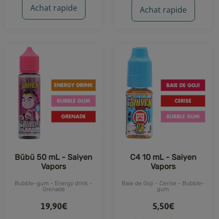
Achat rapide
Achat rapide
Bübü 50 mL - Saiyen
C4 10 mL - Saiyen
Vapors
Vapors
Bubble-gum - Energy drink -
Baie de Goji - Cerise - Bubble-
Grenade
gum
19,90€
5,50€