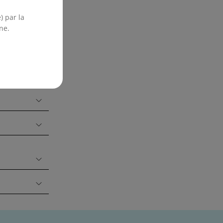
) par la
ne.