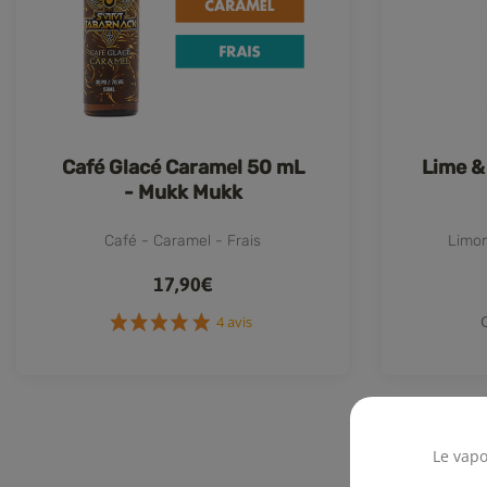
Café Glacé Caramel 50 mL
Lime &
- Mukk Mukk
Café - Caramel - Frais
Limon
17,90€
4 avis
Le vapo