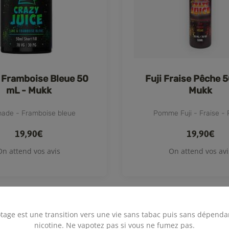
 Framboise Bleue 50
Fuji Fraise Pêche 
mL - Mukk
Mukk
ade - Framboise bleue
Pomme Fuji - Fraise -
19,90€
19,90€
On attend vos avis
On attend vos avi
tage est une transition vers une vie sans tabac puis sans dépenda
nicotine. Ne vapotez pas si vous ne fumez pas.