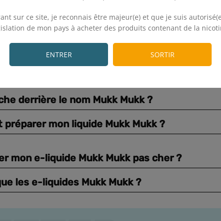
.
ant sur ce site, je reconnais être majeur(e) et que je suis autorisé(e
gislation de mon pays à acheter des produits contenant de la nicoti
.
ENTRER
SORTIR
che derrière le nom Mukk Mukk ?
préparer mon liquide Mukk Mukk ?
er mon e-liquide Mukk Mukk pas cher ?
que les e-liquides Mukk Mukk ?