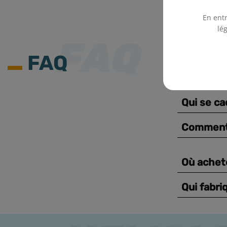
En entr
lé
FAQ
Qui se ca
Comment 
Où achet
Qui fabri