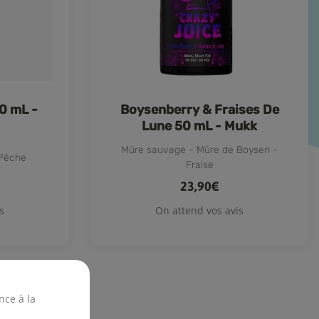
50 mL -
Boysenberry & Fraises De
Lune 50 mL - Mukk
Mûre sauvage - Mûre de Boysen -
 Pêche
Fraise
23,90€
s
On attend vos avis
nce à la