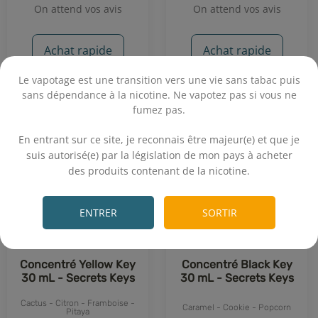
On attend vos avis
On attend vos avis
Achat rapide
Achat rapide
Le vapotage est une transition vers une vie sans tabac puis
sans dépendance à la nicotine. Ne vapotez pas si vous ne
NOUVEAUTÉ
NOUVEAUTÉ
fumez pas.
.
En entrant sur ce site, je reconnais être majeur(e) et que je
suis autorisé(e) par la législation de mon pays à acheter
des produits contenant de la nicotine.
.
ENTRER
SORTIR
Concentré Yellow Key
Concentré Black Key
30 mL - Secrets Keys
30 mL - Secrets Keys
Cactus - Citron - Framboise -
Caramel - Cookie - Popcorn
Pitaya