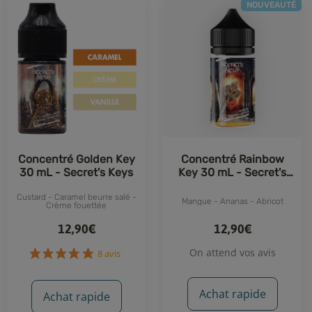
NOUVEAUTÉ
Concentré Golden Key
Concentré Rainbow
30 mL - Secret's Keys
Key 30 mL - Secret's
Keys
Custard - Caramel beurre salé -
Mangue - Ananas - Abricot
Crème fouettée
12,90€
12,90€
On attend vos avis
8 avis
Achat rapide
Achat rapide