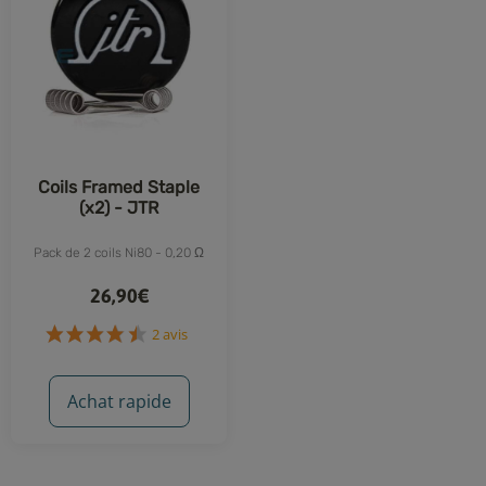
Coils Framed Staple
(x2) - JTR
Pack de 2 coils Ni80 - 0,20 Ω
26,90€
2 avis
Achat rapide