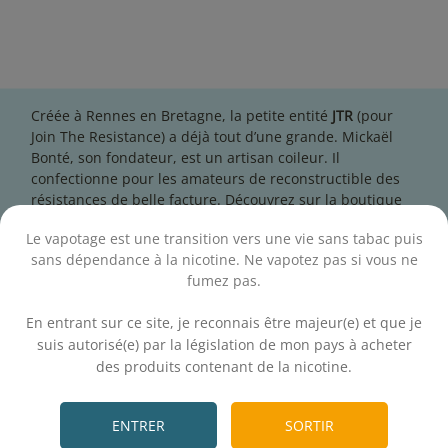
Créée à Rennes en Bretagne, la petite entité
JTR
(pour
Join The Resistance) a déjà tout d’une grande. Mickaël
Bonté, son fondateur, est un artisan coileur. Il
confectionne pour les amateurs de reconstructible des
résistances de belle facture. Découvrez sur la boutique
en ligne de E-Fumeur les meilleurs coils JTR et n’hésitez
Le vapotage est une transition vers une vie sans tabac puis
pas à nous solliciter si vous avez besoin de conseils pour
sans dépendance à la nicotine. Ne vapotez pas si vous ne
choisir un coil JTR adapté à votre matériel.
fumez pas.
.
En entrant sur ce site, je reconnais être majeur(e) et que je
suis autorisé(e) par la législation de mon pays à acheter
des produits contenant de la nicotine.
Newsletter
.
Inscrivez-vous à la newsletter et découvrez toute
ENTRER
SORTIR
l'actualité et les bons plans de la boutique