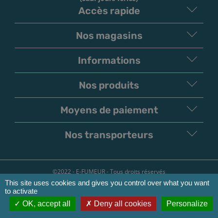
Accès rapide
Nos magasins
Informations
Nos produits
Moyens de paiement
V
irement
Paiement
Bancaire
Chèque
Nos transporteurs
©2022 - E-FUMEUR - Tous droits réservés
This site uses cookies and gives you control over what you want
Conditions d'utilisation
to activate
Mentions légales
OK, accept all
Deny all cookies
Personalize
Politique de confidentialité