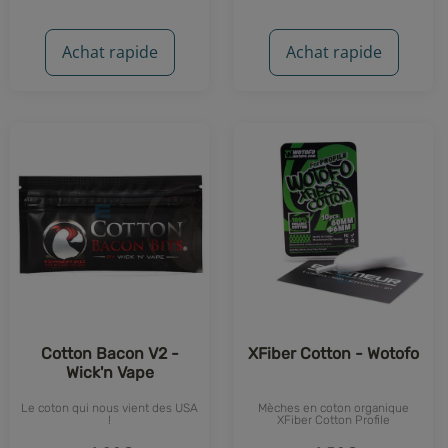
3 avis
4 avis
Achat rapide
Achat rapide
Cotton Bacon V2 -
XFiber Cotton - Wotofo
Wick'n Vape
Le coton qui nous vient des USA
Mèches
en
c
oton organique
!
XFiber Cotton Profile