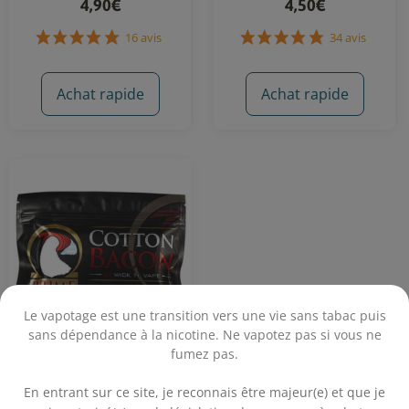
4,90€
4,50€
16 avis
34 avis
Achat rapide
Achat rapide
Le vapotage est une transition vers une vie sans tabac puis
sans dépendance à la nicotine. Ne vapotez pas si vous ne
fumez pas.
Cotton Bacon Prime -
.
Wick'n Vape
En entrant sur ce site, je reconnais être majeur(e) et que je