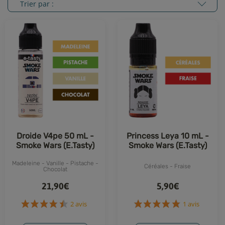
Trier par :
Droide V4pe 50 mL -
Princess Leya 10 mL -
Smoke Wars (E.Tasty)
Smoke Wars (E.Tasty)
Madeleine - Vanille - Pistache -
Céréales - Fraise
Chocolat
21,90€
5,90€
2 avis
1 avis