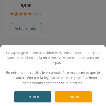
5,90€
3 avis
Achat rapide
Le vapotage est une transition vers une vie sans tabac puis
sans dépendance à la nicotine. Ne vapotez pas si vous ne
fumez pas.
.
En entrant sur ce site, je reconnais être majeur(e) et que je
Les e-liquides Smoke Wars sont fabriqués en France
par
suis autorisé(e) par la législation de mon pays à acheter
E.Tasty
. La gamme est pensée pour les vapoteurs qui
des produits contenant de la nicotine.
aiment les saveurs gourmandes et généreuses, avec une
.
vraie personnalité.
Inspirée d’un univers reconnaissable, la gamme mise
ENTRER
SORTIR
avant tout sur des recettes efficaces, faciles à apprécier