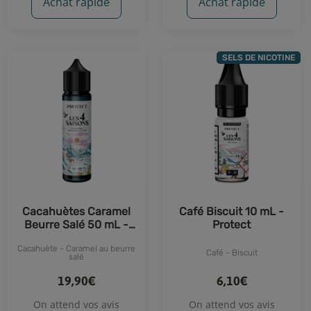
Achat rapide
Achat rapide
SELS DE NICOTINE
Cacahuètes Caramel
Café Biscuit 10 mL -
Beurre Salé 50 mL -
Protect
Protect
Cacahuète - Caramel au beurre
Café - Biscuit
salé
19,90€
6,10€
On attend vos avis
On attend vos avis