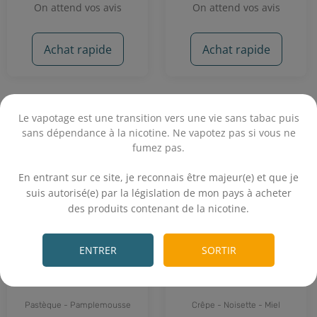
On attend vos avis
On attend vos avis
Achat rapide
Achat rapide
Le vapotage est une transition vers une vie sans tabac puis
sans dépendance à la nicotine. Ne vapotez pas si vous ne
fumez pas.
.
En entrant sur ce site, je reconnais être majeur(e) et que je
suis autorisé(e) par la législation de mon pays à acheter
des produits contenant de la nicotine.
.
ENTRER
SORTIR
Arana 50 mL - Protect
Dadant 50 mL - Protect
Pastèque - Pamplemousse
Crêpe - Noisette - Miel