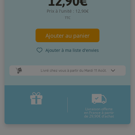
12,90€
Prix à l'unité : 12,90€
TTC
Ajouter au panier
Ajouter à ma liste d'envies
Livré chez vous à partir du Mardi 11 Août.
Dates de livraison estimées* :
Jeudi 13 Août
Mardi 11 Août
Livraison offerte
* Pour une livraison en France métropolitaine
+ d'infos
en France à partir
de 29,90€ d'achat