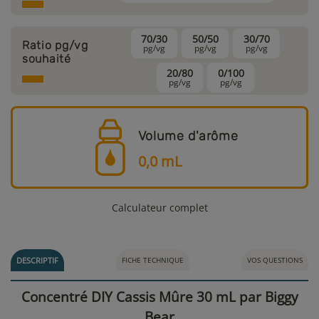
70/30
50/50
30/70
Ratio pg/vg
pg/vg
pg/vg
pg/vg
souhaité
20/80
0/100
pg/vg
pg/vg
Volume d'arôme
0,0
mL
Calculateur complet
DESCRIPTIF
FICHE TECHNIQUE
VOS QUESTIONS
Concentré DIY Cassis Mûre 30 mL par Biggy
Bear