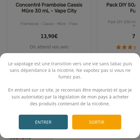
Concentré Framboise Cassis
Pack DIY 50/5
Mûre 30 mL - Vape City
Fum
Pack DIY 200 mL 50
Framboise - Cassis - Mûre - Frais
mg
13,90€
7,
On attend vos avis
Le vapotage est une transition vers une vie sans tabac puis
Achat rapide
Achat 
sans dépendance à la nicotine. Ne vapotez pas si vous ne
fumez pas.
.
En entrant sur ce site, je reconnais être majeur(e) et que je
suis autorisé(e) par la législation de mon pays à acheter
des produits contenant de la nicotine.
Calcul rapide
.
ENTRER
SORTIR
Volume final
+
mL
souhaité