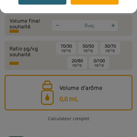
Calcul rapide
Volume final
+
mL
souhaité
70/30
50/50
30/70
Ratio pg/vg
pg/vg
pg/vg
pg/vg
souhaité
20/80
0/100
pg/vg
pg/vg
Volume d'arôme
0,0
mL
Calculateur complet