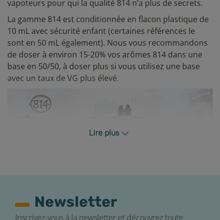
vapoteurs pour qui la qualité 814 n’a plus de secrets.
La gamme 814 est conditionnée en flacon plastique de
10 mL avec sécurité enfant (certaines références le
sont en 50 mL également). Nous vous recommandons
de doser à environ 15-20% vos arômes 814 dans une
base en 50/50, à doser plus si vous utilisez une base
avec un taux de VG plus élevé.
Lire plus
Important
:
ce concentré doit être dilué dans une base
PG et/ou VG. Il ne peut être vapé en l'état.
Matériel
Newsletter
En plus de votre flacon d’arôme concentré et de votre
Inscrivez-vous à la newsletter et découvrez toute
base (avec ou sans nicotine), vous trouverez dans