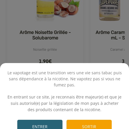
Arôme Noisette Grillée -
Arôme Caramel 
Solubarome
mL - Su
Noisette grillée
Caramel au 
1,90€
3,
Le vapotage est une transition vers une vie sans tabac puis
sans dépendance à la nicotine. Ne vapotez pas si vous ne
fumez pas.
Achat rapide
Achat 
40 avis
.
En entrant sur ce site, je reconnais être majeur(e) et que je
suis autorisé(e) par la législation de mon pays à acheter
des produits contenant de la nicotine.
.
ENTRER
SORTIR