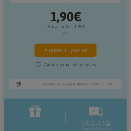
1,90€
Prix à l'unité : 1,90€
TTC
Ajouter au panier
Ajouter à ma liste d'envies
Livré chez vous à partir du Mardi 11 Août.
Dates de livraison estimées* :
Jeudi 13 Août
Mardi 11 Août
Livraison offerte
* Pour une livraison en France métropolitaine
+ d'infos
en France à partir
de 29,90€ d'achat