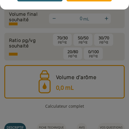
Volume final
+
mL
souhaité
70/30
50/50
30/70
Ratio pg/vg
pg/vg
pg/vg
pg/vg
souhaité
20/80
0/100
pg/vg
pg/vg
Volume d'arôme
0,0
mL
Calculateur complet
DESCRIPTIF
FICHE TECHNIQUE
AVIS
VOS QUESTIONS