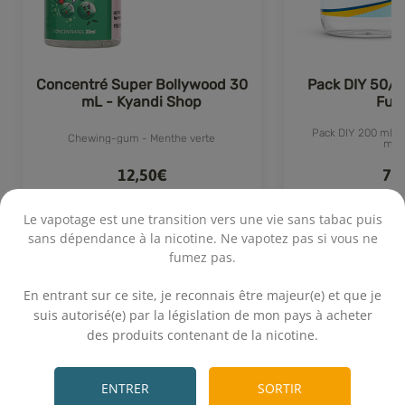
Concentré Super Bollywood 30
Pack DIY 50/5
mL - Kyandi Shop
Fum
Pack DIY 200 mL 50
Chewing-gum - Menthe verte
mg
12,50€
7,
Le vapotage est une transition vers une vie sans tabac puis
sans dépendance à la nicotine. Ne vapotez pas si vous ne
fumez pas.
Achat rapide
Achat 
8 avis
.
En entrant sur ce site, je reconnais être majeur(e) et que je
suis autorisé(e) par la législation de mon pays à acheter
des produits contenant de la nicotine.
.
Calcul rapide
ENTRER
SORTIR