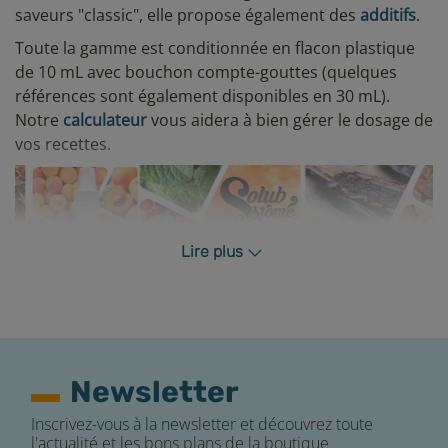
saveurs "classic", elle propose également des
additifs
.
Toute la gamme est conditionnée en flacon plastique
de 10 mL avec bouchon compte-gouttes (quelques
références sont également disponibles en 30 mL).
Notre
calculateur
vous aidera à bien gérer le dosage de
vos recettes.
Lire plus
Important
:
cet arôme doit être dilué dans une base
PG/VG. Il ne peut être utilisé en l'état.
Matériel
Newsletter
Une seringue pour doser l’arôme
Inscrivez-vous à la newsletter et découvrez toute
Un flacon d’arôme concentré
l'actualité et les bons plans de la boutique