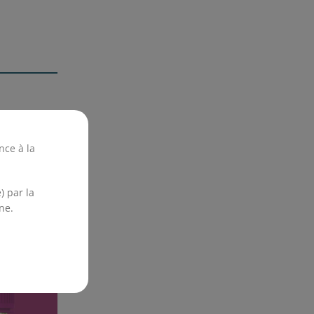
s puissants
nce à la
ettes DIY
) par la
ne.