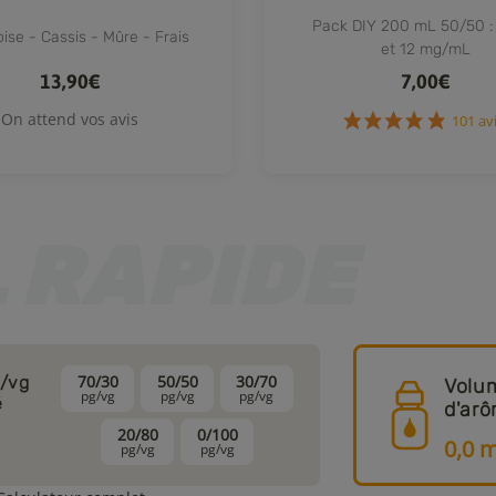
Vape City
Pack DIY 200 mL 50/50 : 3
ise - Cassis - Mûre - Frais
et 12 mg/mL
13,90€
7,00€
On attend vos avis
10
70/30
50/50
30/70
g/vg
Volu
pg/vg
pg/vg
pg/vg
é
d'ar
20/80
0/100
0,0
m
pg/vg
pg/vg