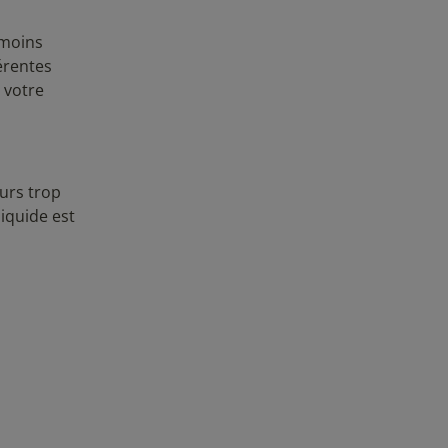
 moins
érentes
 votre
eurs trop
iquide est