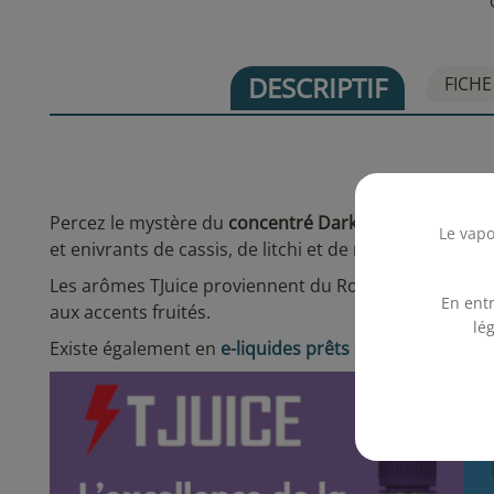
DESCRIPTIF
FICHE
Concentré Da
Percez le mystère du
concentré Dark Enigma
et de sa
Le vapo
et enivrants de cassis, de litchi et de menthe.
Les arômes TJuice proviennent du Royaume-Uni. La
g
En entr
aux accents fruités.
lé
Existe également en
e-liquides prêts à vaper TJuice
.