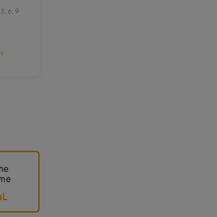
, 6, 9
1 avis
me
ôme
L