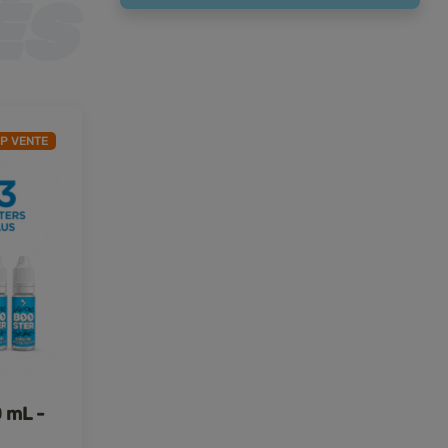
P VENTE
 mL -