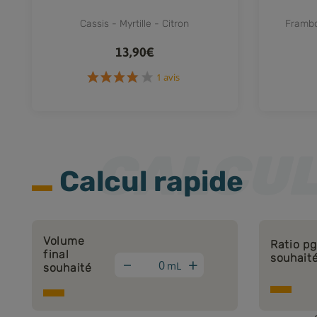
Cassis - Myrtille - Citron
Frambo
13,90€
1 avis
Calcul rapide
Volume
Ratio p
final
souhait
+
mL
souhaité