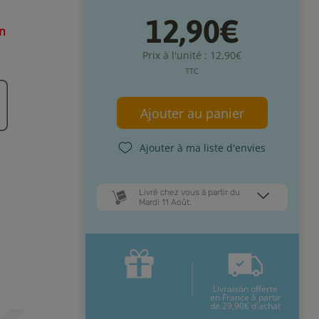
12,90€
on
Prix à l'unité : 12,90€
TTC
Ajouter au panier
Ajouter à ma liste d'envies
Livré chez vous à partir du
Mardi 11 Août.
Dates de livraison estimées* :
Jeudi 13 Août
Mardi 11 Août
Livraison offerte
* Pour une livraison en France
en France à partir
métropolitaine
+ d'infos
de 29,90€ d'achat