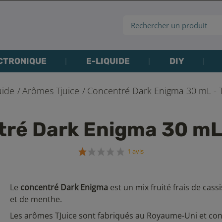
CTRONIQUE
E-LIQUIDE
DIY
uide
Arômes Tjuice
Concentré Dark Enigma 30 mL - T
ré Dark Enigma 30 mL 
1 avis
Le
concentré Dark Enigma
est un mix fruité frais de cassis
et de menthe.
Les arômes TJuice sont fabriqués au Royaume-Uni et co