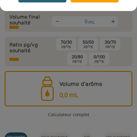
Volume final
+
mL
souhaité
70/30
50/50
30/70
Ratio pg/vg
pg/vg
pg/vg
pg/vg
souhaité
20/80
0/100
pg/vg
pg/vg
Volume d'arôme
0,0
mL
Calculateur complet