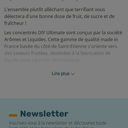
L'ensemble plutôt alléchant que terrifiant vous
délectera d'une bonne dose de fruit, de sucre et de
fraîcheur !
Les concentrés DIY Ultimate sont conçus par la société
Arômes et Liquides. Cette gamme de qualité made in
France basée du côté de Saint-Etienne s'oriente vers
des saveurs fruitées, destinées à la fabrication de
liquide pour cigarette électronique.
Cet arôme étant très concentré, nous vous
Lire plus
recommandons pour vos mélanges de doser à environ
5% d'arôme dans une base en 50PG/50VG, plus si vous
utilisez une base ayant un taux de VG plus élevé, à
ajuster en fonction de vos goûts bien sûr.
Newsletter
Inscrivez-vous à la newsletter et découvrez toute