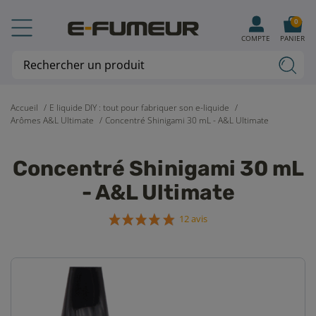
0
COMPTE
PANIER
Accueil
E liquide DIY : tout pour fabriquer son e-liquide
Arômes A&L Ultimate
Concentré Shinigami 30 mL - A&L Ultimate
Concentré Shinigami 30 mL
- A&L Ultimate
12 avis