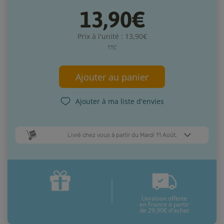
13,90€
Prix à l'unité : 13,90€
TTC
Ajouter au panier
Ajouter à ma liste d'envies
Livré chez vous à partir du Mardi 11 Août.
Dates de livraison estimées* :
Jeudi 13 Août
Mardi 11 Août
Livraison offerte
* Pour une livraison en France métropolitaine
+ d'infos
en France à partir
de 29,90€ d'achat