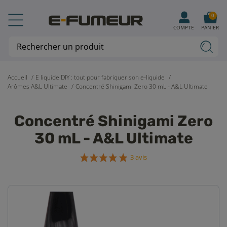
0
COMPTE
PANIER
Accueil
E liquide DIY : tout pour fabriquer son e-liquide
Arômes A&L Ultimate
Concentré Shinigami Zero 30 mL - A&L Ultimate
Concentré Shinigami Zero
30 mL - A&L Ultimate
3 avis