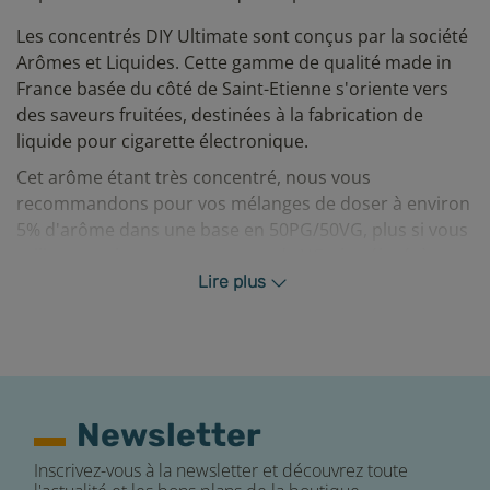
Les concentrés DIY Ultimate sont conçus par la société
Arômes et Liquides. Cette gamme de qualité made in
France basée du côté de Saint-Etienne s'oriente vers
des saveurs fruitées, destinées à la fabrication de
liquide pour cigarette électronique.
Cet arôme étant très concentré, nous vous
recommandons pour vos mélanges de doser à environ
5% d'arôme dans une base en 50PG/50VG, plus si vous
utilisez une base ayant un taux de VG plus élevé, à
ajuster en fonction de vos goûts bien sûr.
Lire plus
Important :
les concentrés Ultimate par A&L sont des
Newsletter
arômes concentrés qui se mélangent dans une base
Inscrivez-vous à la newsletter et découvrez toute
PG et/ou VG pour faire des e-liquides DIY pour