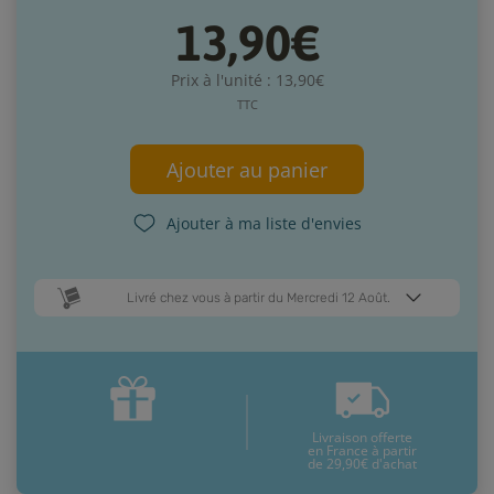
13,90€
Prix à l'unité : 13,90€
TTC
Ajouter au panier
Ajouter à ma liste d'envies
Livré chez vous à partir du Mercredi 12 Août.
Dates de livraison estimées* :
Vendredi 14 Août
Mercredi 12 Août
Livraison offerte
* Pour une livraison en France métropolitaine
+ d'infos
en France à partir
de 29,90€ d'achat