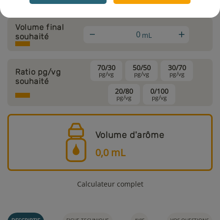
Volume final
+
mL
souhaité
70/30
50/50
30/70
Ratio pg/vg
pg/vg
pg/vg
pg/vg
souhaité
20/80
0/100
pg/vg
pg/vg
Volume d'arôme
0,0
mL
Calculateur complet