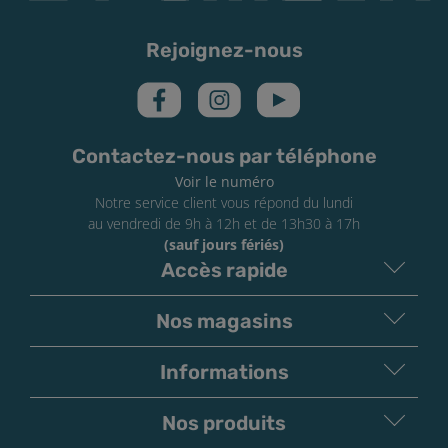
Pour la fabrication de votre e-liquide Shinigami Zero, il
Rejoignez-nous
vous faudra une base neutre PG/VG (sans nicotine), un
ou plusieurs booster(s) de nicotine en fonction de
votre dosage souhaité… et de l’arôme concentré bien
sûr. La quantité d’arôme à mélanger à votre base varie
Contactez-nous par téléphone
sensiblement, selon le dosage de votre base.
Voir le numéro
Avec l’arôme
Shinigami Zero
, nous vous conseillons le
Notre service client vous répond du lundi
mélange suivant :
au vendredi de 9h à 12h et de 13h30 à 17h
(sauf jours fériés)
3% de concentré dans une base PG/VG de 70/30
Accès rapide
5% de concentré dans une base PG/VG de 50/50
10% de concentré dans une base 100% VG
Nos magasins
Secouez pendant 20 secondes votre mélange et
laissez-le reposer pour la maturation des arômes. Si
Informations
vous souhaitez reproduire votre recette à l’avenir, un
petit conseil d’experts, notez-la précieusement !
Nos produits
Temps de steep (maturation des arômes)