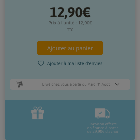
12,90€
Prix à l'unité : 12,90€
TTC
Ajouter au panier
Ajouter à ma liste d'envies
Livré chez vous à partir du Mardi 11 Août.
Dates de livraison estimées* :
Jeudi 13 Août
Mardi 11 Août
Livraison offerte
* Pour une livraison en France métropolitaine
+ d'infos
en France à partir
de 29,90€ d'achat