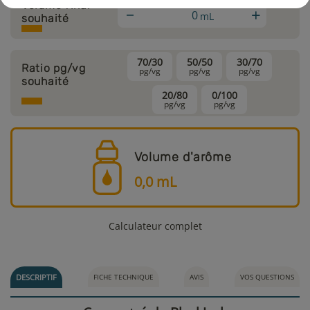
Volume final
+
mL
souhaité
70/30
50/50
30/70
Ratio pg/vg
pg/vg
pg/vg
pg/vg
souhaité
20/80
0/100
pg/vg
pg/vg
Volume d'arôme
0,0
mL
Calculateur complet
DESCRIPTIF
FICHE TECHNIQUE
AVIS
VOS QUESTIONS