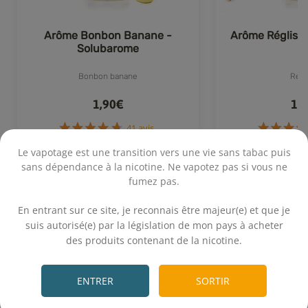
Arôme Bonbon Banane -
Arôme Régliss
Solubarome
Bonbon banane
Régl
1,90€
1,
Le vapotage est une transition vers une vie sans tabac puis
sans dépendance à la nicotine. Ne vapotez pas si vous ne
Achat rapide
Achat 
41 avis
fumez pas.
.
En entrant sur ce site, je reconnais être majeur(e) et que je
suis autorisé(e) par la législation de mon pays à acheter
des produits contenant de la nicotine.
.
Calcul rapide
ENTRER
SORTIR