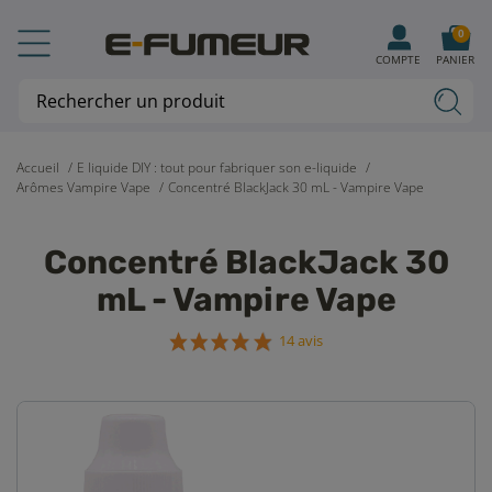
0
COMPTE
PANIER
Accueil
E liquide DIY : tout pour fabriquer son e-liquide
Arômes Vampire Vape
Concentré BlackJack 30 mL - Vampire Vape
Concentré BlackJack 30
mL - Vampire Vape
14 avis