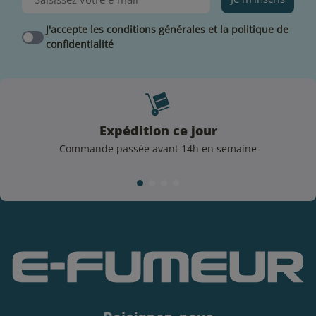
Pour la fabrication de votre e-liquide maison vous
J'accepte les conditions générales et la politique de
aurez besoin de 4 éléments. Une base PG/VG, un
confidentialité
arôme concentré, un flacon vide en plastique ou en
verre et un/des booster(s) de nicotine. La quantité
d’arôme variera légèrement selon le taux de VG de
votre base.
Le mélange idéal pour l’arôme
Black Jack
est le suivant :
Expédition ce jour
Commande passée avant 14h en semaine
12% de concentré dans une base PG/VG de 70/30
15% de concentré dans une base PG/VG de 50/50
21% de concentré dans une base 100%VG
Agitez bien vos flacons avant de les utiliser. Vous
pouvez au besoin y ajouter quelques gouttes d’additif.
A la fin, mélangez énergiquement votre flacon et
laissez "steeper" les arômes.
Maturation