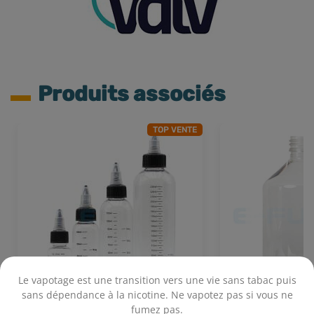
Produits associés
TOP VENTE
Le vapotage est une transition vers une vie sans tabac puis
sans dépendance à la nicotine. Ne vapotez pas si vous ne
fumez pas.