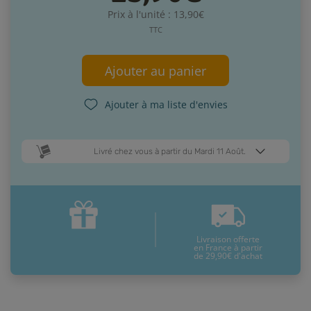
Prix à l'unité : 13,90€
TTC
Ajouter au panier
Ajouter à ma liste d'envies
Livré chez vous à partir du Mardi 11 Août.
Dates de livraison estimées* :
Jeudi 13 Août
Mardi 11 Août
Livraison offerte
* Pour une livraison en France métropolitaine
+ d'infos
en France à partir
de 29,90€ d'achat