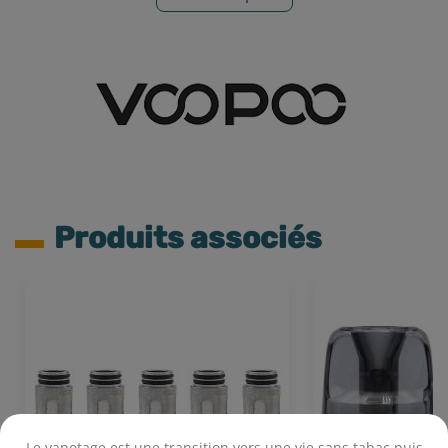
Produits associés
Le vapotage est une transition vers une vie sans tabac puis