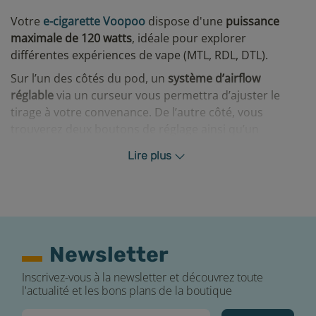
Votre
e-cigarette Voopoo
dispose d'une
puissance
maximale de 120 watts
, idéale pour explorer
différentes expériences de vape (MTL, RDL, DTL).
Sur l’un des côtés du pod, un
système d’airflow
réglable
via un curseur vous permettra d’ajuster le
tirage à votre convenance. De l’autre côté, vous
trouverez deux boutons de réglage ainsi qu’un
interrupteur.
Lire plus
À l’avant de votre appareil, vous retrouverez un bouton
Fire accompagné d’un
grand écran TFT de 2,44 pouces
.
Cet écran interactif vous fournira de nombreuses
informations essentielles à votre expérience de vape :
puissance en watts, niveau de batterie, valeur de la
Newsletter
résistance en ohm et compteur de puffs.
Enfin, vous pourrez profiter
d’interfaces
Inscrivez-vous à la newsletter et découvrez toute
l'actualité et les bons plans de la boutique
personnalisables
qui incluent l’affichage de l’heure,
ajoutant une touche pratique et esthétique à votre