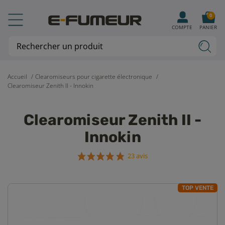
0
COMPTE
PANIER
Accueil
Clearomiseurs pour cigarette électronique
Clearomiseur Zenith II - Innokin
Clearomiseur Zenith II -
Innokin
23 avis
TOP VENTE