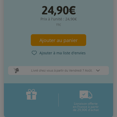
24,90€
Prix à l'unité : 24,90€
TTC
Ajouter au panier
Ajouter à ma liste d'envies
Livré chez vous à partir du Vendredi 7 Août.
Dates de livraison estimées* :
Lundi 10 Août
Vendredi 7 Août
Livraison offerte
* Pour une livraison en France métropolitaine
+ d'infos
en France à partir
de 29,90€ d'achat