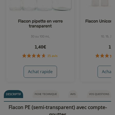
Flacon pipette en verre
Flacon Unicorn
transparent
30 ou 100 mL
10, 15, 3
1,40€
1,
Achat rapide
Achat 
35 avis
DESCRIPTIF
FICHE TECHNIQUE
AVIS
VOS QUESTIONS
Flacon PE (semi-transparent) avec compte-
gouttes