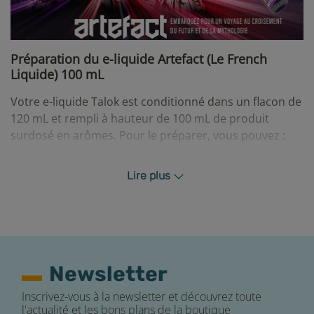
Préparation du e-liquide Artefact (Le French
Liquide) 100 mL
Votre e-liquide Talok est conditionné dans un flacon de
120 mL et rempli à hauteur de 100 mL de produit
surdosé en arômes. Pour le préparer, vous pouvez :
Ajouter 1 booster de nicotine en 20 mg/mL pour un
produit final de 110 mL en 1,82 mg/mL de nicotine
Lire plus
environ.
Ajouter 2 boosters de nicotine en 20 mg/mL pour un
produit final de 120 mL en 3,33 mg/mL de nicotine
environ.
Ajouter 20 mL de base neutre en 50/50 de PG/VG
Newsletter
pour un produit final de 120 mL sans nicotine.
Inscrivez-vous à la newsletter et découvrez toute
Après avoir effectué votre mélange, nous vous
l'actualité et les bons plans de la boutique