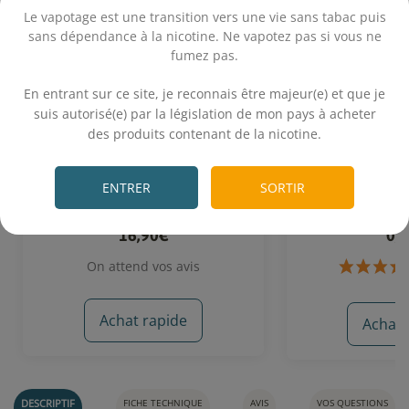
Le vapotage est une transition vers une vie sans tabac puis
sans dépendance à la nicotine. Ne vapotez pas si vous ne
fumez pas.
.
En entrant sur ce site, je reconnais être majeur(e) et que je
suis autorisé(e) par la législation de mon pays à acheter
des produits contenant de la nicotine.
Framboise Myrtille Fruit du
Booster nicot
.
Serpent 50 mL - Chido
ENTRER
SORTIR
Booster 10 mL do
Framboise - Myrtille - Fruit du serpent
nico
16,90€
0,
On attend vos avis
Achat rapide
Achat 
DESCRIPTIF
FICHE TECHNIQUE
AVIS
VOS QUESTIONS