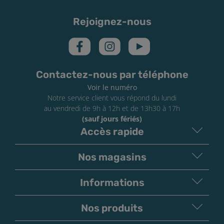
mon e-liquide Le French Liquide
Votre e-liquide doit avant tout être conservé dans un
Rejoignez-nous
endroit adéquat : à l’abri de la lumière, au sec et à
température ambiante. Pensez à refermer le bouchon
de votre flacon après chaque utilisation. Vérifiez la
DLUO : une fois celle-ci dépassée, le e-liquide restera
Contactez-nous par téléphone
bon et pourra se vapoter sans danger, il perdra
Voir le numéro
simplement petit à petit en saveurs.
Notre service client vous répond du lundi
au vendredi de 9h à 12h et de 13h30 à 17h
(sauf jours fériés)
Accès rapide
Nos magasins
Informations
Nos produits