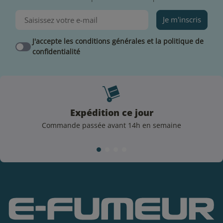
conseillons de bien secouer votre flacon, puis laissez
reposer votre e-liquide Talok pendant 24 heures avant
Je m'inscris
de le vapoter.
J'accepte les conditions générales et la politique de
confidentialité
Expédition ce jour
Commande passée avant 14h en semaine
Conseils de conservation et d’utilisation pour