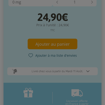
0 mg
24,90€
Prix à l'unité : 24,90€
TTC
Ajouter au panier
Ajouter à ma liste d'envies
Livré chez vous à partir du Mardi 11 Août.
Dates de livraison estimées* :
Jeudi 13 Août
Mardi 11 Août
Livraison offerte
* Pour une livraison en France métropolitaine
+ d'infos
en France à partir