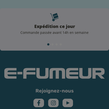
liquide :
Conserver son e-liquide dans un endroit sec, à l’abri
de la lumière
Veiller à ce qu’il soit conservé à température
Expédition ce jour
ambiante
Commande passée avant 14h en semaine
Penser à soigneusement refermer votre flacon une
fois l’utilisation terminée
Veiller à ce que votre résistance soit en bon état
Rejoignez-nous