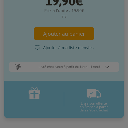
19,90€
Prix à l'unité : 19,90€
TTC
Ajouter au panier
Ajouter à ma liste d'envies
Livré chez vous à partir du Mardi 11 Août.
Dates de livraison estimées* :
Jeudi 13 Août
Mardi 11 Août
Livraison offerte
* Pour une livraison en France métropolitaine
+ d'infos
en France à partir
de 29,90€ d'achat