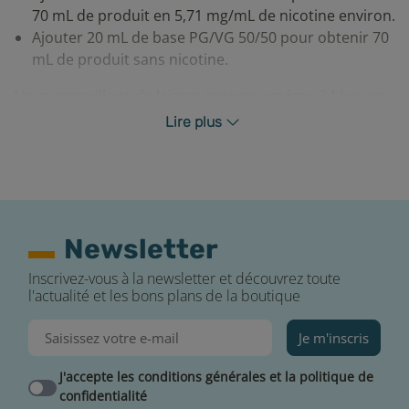
70 mL de produit en 5,71 mg/mL de nicotine environ.
Ajouter 20 mL de base PG/VG 50/50 pour obtenir 70
mL de produit sans nicotine.
Nous conseillons de laisser reposer environ 24 heures
votre mélange afin que les saveurs de votre e-liquide
Lire plus
Bankiz soient optimales.
Newsletter
Inscrivez-vous à la newsletter et découvrez toute
l'actualité et les bons plans de la boutique
Profiter de votre e-liquide Bako dans les
Je m'inscris
meilleures conditions
J'accepte les conditions générales et la politique de
Il est important de suivre ces quelques règles afin de
confidentialité
pouvoir savourer pleinement les saveurs de votre e-