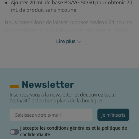
Ajouter 20 mL de base PG/VG 50/50 pour obtenir 70
mL de produit sans nicotine.
Nous conseillons de laisser reposer environ 24 heures
votre mélange afin que les saveurs de votre e-liquide
Bankiz soient optimales.
Lire plus
Newsletter
Inscrivez-vous à la newsletter et découvrez toute
Profiter de votre e-liquide Serko dans les
l'actualité et les bons plans de la boutique
meilleures conditions
Je m'inscris
Il est important de suivre ces quelques règles afin de
pouvoir savourer pleinement les saveurs de votre e-
J'accepte les conditions générales et la politique de
liquide :
confidentialité