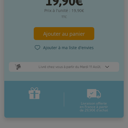
19,90€
Prix à l'unité : 19,90€
TTC
Ajouter au panier
Ajouter à ma liste d'envies
Livré chez vous à partir du Mardi 11 Août.
Dates de livraison estimées* :
Jeudi 13 Août
Mardi 11 Août
Livraison offerte
* Pour une livraison en France métropolitaine
+ d'infos
en France à partir
de 29,90€ d'achat