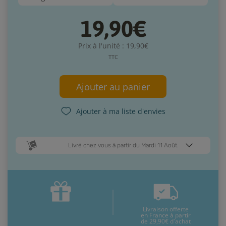
19,90€
Prix à l'unité : 19,90€
TTC
Ajouter au panier
Ajouter à ma liste d'envies
Livré chez vous à partir du Mardi 11 Août.
Dates de livraison estimées* :
Jeudi 13 Août
Mardi 11 Août
Livraison offerte
* Pour une livraison en France métropolitaine
+ d'infos
en France à partir
de 29,90€ d'achat