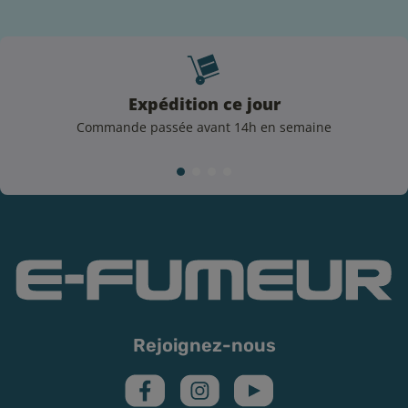
Expédition ce jour
Commande passée avant 14h en semaine
Conserver votre e-liquide grand format
Pour profiter pleinement de votre e-liquide Biggy Bear,
il est important de le conserver correctement.
Commencez par vérifier régulièrement la DDM pour
vous assurer que le produit reste frais et savoureux.
Conservez-le dans un endroit sec et à l’abri de la
lumière directe, et stockez-le de préférence à
température ambiante (autour de 18°C).
Rejoignez-nous
N’oubliez pas de bien refermer le flacon après chaque
utilisation pour préserver sa qualité. Enfin, veillez à