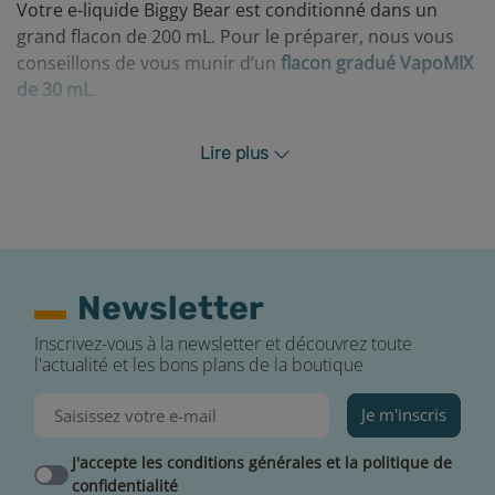
Votre e-liquide Biggy Bear est conditionné dans un
grand flacon de 200 mL. Pour le préparer, nous vous
conseillons de vous munir d’un
flacon gradué VapoMIX
de 30 mL
.
Il vous suffira de verser votre booster de nicotine dans
le flacon VapoMIX jusqu’à atteindre le taux souhaité qui
Lire plus
vous sera indiqué grâce à la graduation (de 1,5 à 9
mg/mL) puis de compléter avec votre e-liquide Raisin
Fruit du Dragon.
Pour réaliser plus de volume de e-liquide nicotiné,
optez pour
un flacon Twist gradué
(30, 50, 120, 250 mL)
Newsletter
ou
un flacon vide 500 mL
.
Inscrivez-vous à la newsletter et découvrez toute
l'actualité et les bons plans de la boutique
Je m'inscris
J'accepte les conditions générales et la politique de
confidentialité