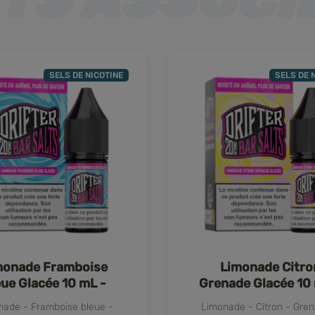
SELS DE NICOTINE
SELS DE 
monade Framboise
Limonade Citro
eue Glacée 10 mL -
Grenade Glacée 10
Drifter
Drifter
nade - Framboise bleue -
Limonade - Citron - Gre