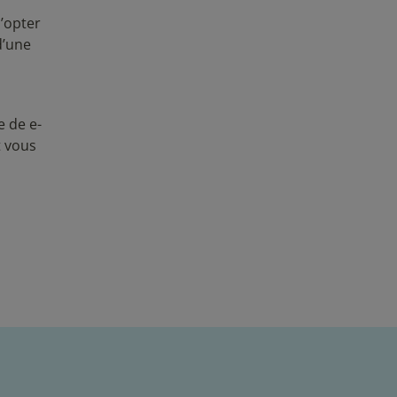
d’opter
d’une
e de e-
t vous