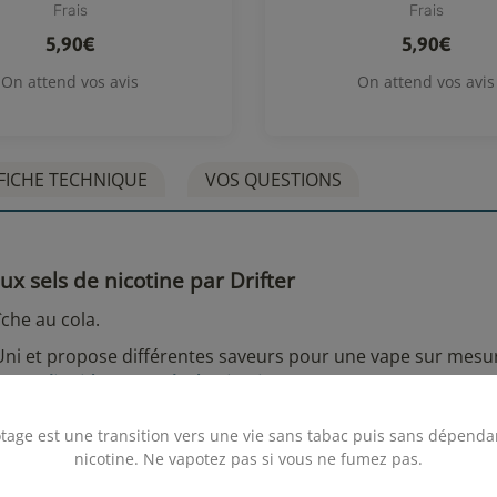
Frais
Frais
5,90€
5,90€
On attend vos avis
On attend vos avis
FICHE TECHNIQUE
VOS QUESTIONS
ux sels de nicotine par Drifter
aîche au cola.
ni et propose différentes saveurs pour une vape sur mesu
nos e-liquides aux sels de nicotine
.
tage est une transition vers une vie sans tabac puis sans dépenda
nicotine. Ne vapotez pas si vous ne fumez pas.
.