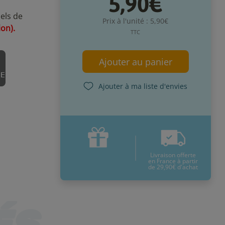
5,90€
els de
Prix à l'unité : 5,90€
ion).
TTC
Ajouter au panier
Ajouter à ma liste d'envies
Livraison offerte
en France à partir
de 29,90€ d'achat