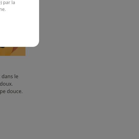
) par la
ne.
 dans le
 doux.
ape douce.