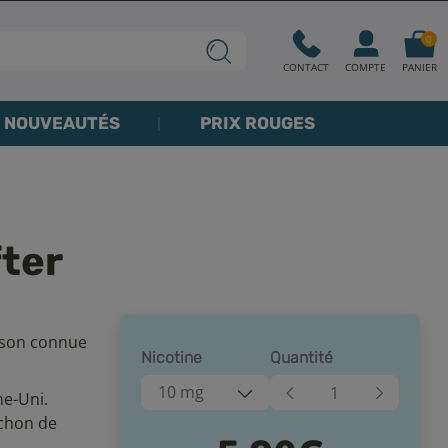
0
CONTACT
COMPTE
PANIER
NOUVEAUTÉS
PRIX ROUGES
fter
isson connue
Nicotine
Quantité
10 mg
me-Uni.
uchon de