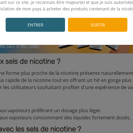
ant sur ce site, je reconnais être majeur(e) et que je suis autorisé(e
gislation de mon pays à acheter des produits contenant de la nicoti
.
ENTRER
SORTIR
x sels de nicotine ?
 une forme plus proche de la nicotine présente naturellement
s rapide de la nicotine tout en offrant un hit en gorge plus
ur les utilisateurs souhaitant profiter d'une expérience de v
aux vapoteurs préférant un dosage plus léger.
aux vapoteurs consommant des liquides fortement dosés.
vec les sels de nicotine ?