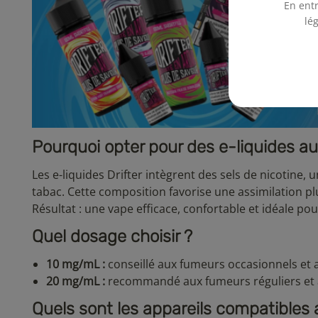
En entr
lé
Pourquoi opter pour des e-liquides au
Les e-liquides Drifter intègrent des sels de nicotine,
tabac. Cette composition favorise une assimilation plu
Résultat : une vape efficace, confortable et idéale po
Quel dosage choisir ?
10 mg/mL :
conseillé aux fumeurs occasionnels et 
20 mg/mL :
recommandé aux fumeurs réguliers et 
Quels sont les appareils compatibles a