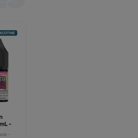
NICOTINE
n
 mL -
nade -