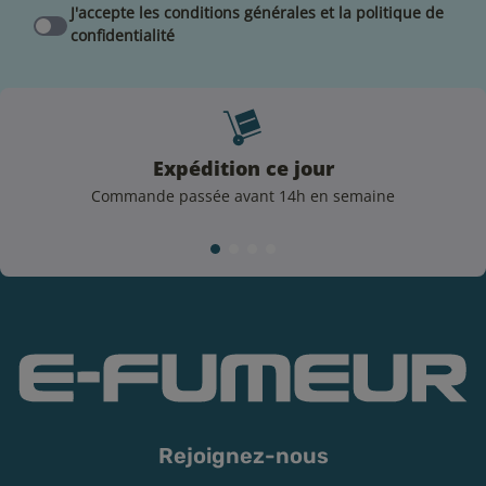
J'accepte les conditions générales et la politique de
confidentialité
Nos conseils pour profiter de saveurs optimales
Pour savourer au maximum votre e-liquide Exotique
Expédition ce jour
Frais, suivez le guide et respectez ces quelques règles
Commande passée avant 14h en semaine
élémentaires :
Vérifiez la DDM pour ne pas perdre en saveurs.
Conservez votre e-liquide dans un endroit sec, à
l’abri de la lumière et à température ambiante.
Rebouchez soigneusement le bouchon de votre
produit après chaque utilisation.
Vérifiez que votre résistance est en bon état et
pensez à les amorcer avant la première utilisation
d'une résistance neuve.
Rejoignez-nous
Indications