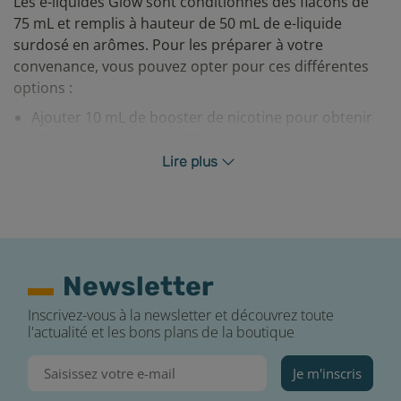
Les e-liquides Glow sont conditionnés des flacons de
75 mL et remplis à hauteur de 50 mL de e-liquide
surdosé en arômes. Pour les préparer à votre
convenance, vous pouvez opter pour ces différentes
options :
Ajouter 10 mL de booster de nicotine pour obtenir
60 mL de produit en 3,33 mg/mL environ.
Ajouter 20 mL de booster de nicotine pour obtenir
Lire plus
70 mL de produit en 5,71 mg/mL environ.
Ajouter 20 mL de base PG/VG pour obtenir 70 mL de
produit sans nicotine.
Après avoir effectué votre mélange, nous vous
Newsletter
conseillons de laisser reposer votre e-liquide environ
24h pour un rendu de saveurs optimal.
Inscrivez-vous à la newsletter et découvrez toute
l'actualité et les bons plans de la boutique
Je m'inscris