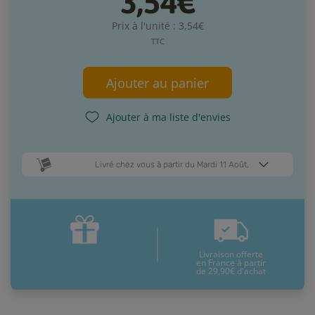
3,54€
Prix à l'unité : 3,54€
TTC
Ajouter au panier
Ajouter à ma liste d'envies
Livré chez vous à partir du Mardi 11 Août.
Dates de livraison estimées* :
Jeudi 13 Août
Mardi 11 Août
Livraison offerte
* Pour une livraison en France métropolitaine
+ d'infos
en France à partir
de 29,90€ d'achat