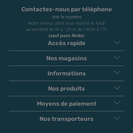
bouffées sur une demi-journée et de constater le
Contactez-nous par téléphone
résultat ressenti. Ce test vous permettra d'adapter
Voir le numéro
par la suite votre consommation et vos inhalations
Notre service client vous répond du lundi
au fur et à mesure.
au vendredi de 9h à 12h et de 13h30 à 17h
Ne pas utiliser avec du matériel non compatible.
(sauf jours fériés)
Accès rapide
Nos magasins
Informations
Nos produits
Moyens de paiement
V
irement
Paiement
Bancaire
Chèque
Nos transporteurs