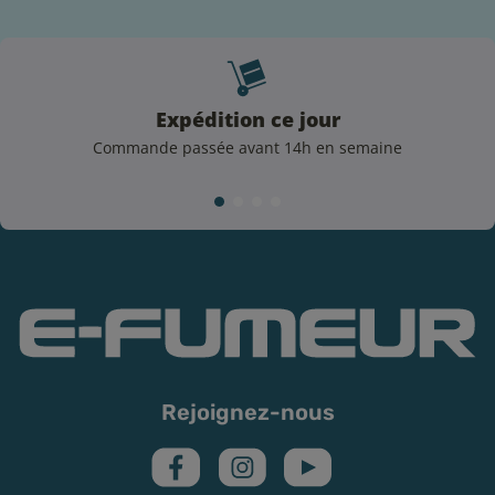
particulièrement aux anciens fumeurs.
Côté configuration, l’idéal est d’opter pour une
résistance relativement élevée, autour de 1 ohm ou
plus, associée à une puissance modérée, généralement
Expédition ce jour
située aux environs de 10 à 15 watts.
Commande passée avant 14h en semaine
Quel taux de nicotine choisir pour votre e-liquide
JNR ?
10 mg/mL :
parfait pour les fumeurs occasionnels et
ceux préférant un taux inférieur à 5 mg/mL.
20 mg/mL :
conseillé aux fumeurs réguliers et aux
vapoteurs utilisant des e-liquides fortement
nicotinés (+ de 5 mg/mL).
Important :
Rejoignez-nous
Du fait d'une assimilation rapide de la nicotine, nous
vous conseillons dans un premier temps de tester
ce type de e-liquide en ne prenant que quelques