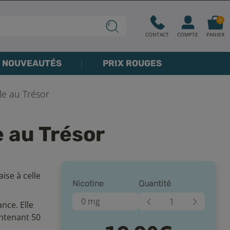
0
CONTACT
COMPTE
PANIER
NOUVEAUTÉS
PRIX ROUGES
Ile au Trésor
e au Trésor
ise à celle
Nicotine
Quantité
0 mg
nce. Elle
ontenant 50