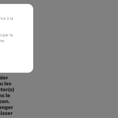
nce à la
) par la
ne.
ange soit
lisation.