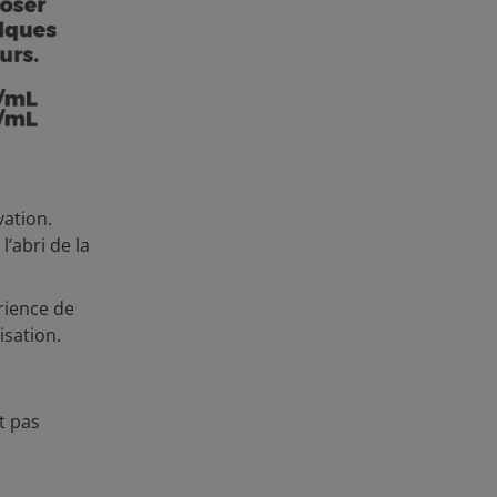
vation.
l’abri de la
érience de
isation.
t pas