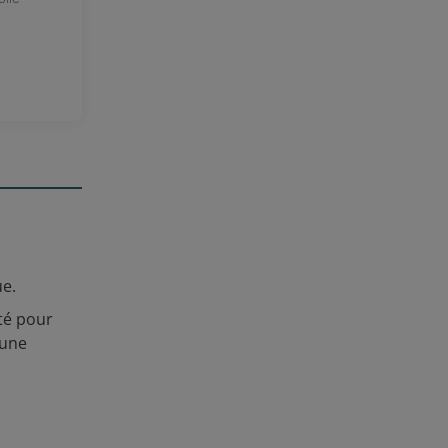
gue.
té pour
 une