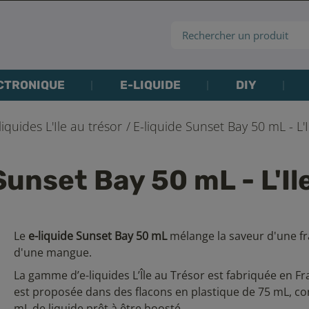
CTRONIQUE
E-LIQUIDE
DIY
liquides L'Ile au trésor
E-liquide Sunset Bay 50 mL - L'
Sunset Bay 50 mL - L'Il
Le
e-liquide Sunset
Bay 50 mL
mélange la saveur d'une fra
d'une mangue.
La gamme d’e-liquides L’Île au Trésor est fabriquée en Fra
est proposée dans des flacons en plastique de 75 mL, c
mL de liquide prêt à être boosté.