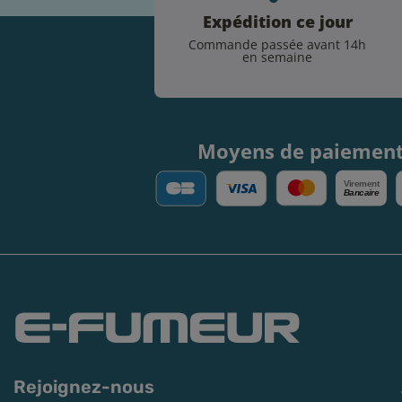
Expédition ce jour
Commande passée avant 14h
en semaine
Moyens de paiemen
V
irement
Bancaire
Rejoignez-nous