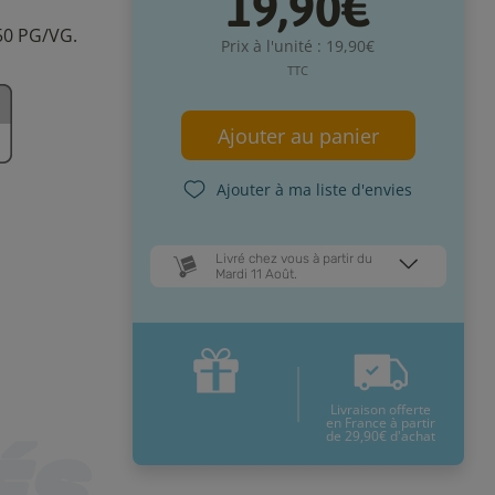
19,90€
50 PG/VG.
Prix à l'unité : 19,90€
TTC
Ajouter au panier
Ajouter à ma liste d'envies
Livré chez vous à partir du
Mardi 11 Août.
Dates de livraison estimées* :
Jeudi 13 Août
Mardi 11 Août
Livraison offerte
* Pour une livraison en France
en France à partir
métropolitaine
+ d'infos
de 29,90€ d'achat