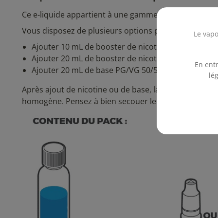
Ce e-liquide appartient à une gamme proposée en fla
Vous disposez de plusieurs options pour le préparer 
Le vapo
Ajouter 10 mL de booster de nicotine pour obtenir
Ajouter 20 mL de booster de nicotine pour obtenir
En entr
Ajouter 20 mL de base PG/VG 50/50 pour obtenir 7
lé
Après ajout de nicotine ou de base, laissez le liquide
homogène. Pensez à bien secouer le flacon après le mé