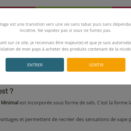
tage est une transition vers une vie sans tabac puis sans dépenda
nicotine. Ne vapotez pas si vous ne fumez pas.
.
ant sur ce site, je reconnais être majeur(e) et que je suis autorisé(e
gislation de mon pays à acheter des produits contenant de la nicoti
.
ENTRER
SORTIR
est ?
Minimal
est incorporée sous forme de sels. C'est la forme l
 avantages et permettent de recréer des sensations de vape 