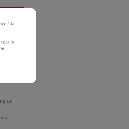
nce à la
) par la
ne.
a plus
plus