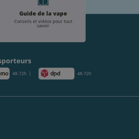
Guide de la vape
Conseils et vidéos pour tout
savoir
.
sporteurs
48-72h
48-72h