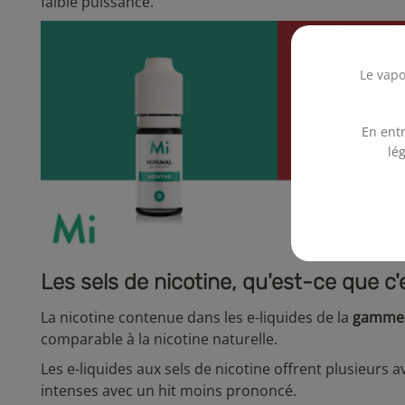
faible puissance.
Le vapo
En entr
lé
Les sels de nicotine, qu'est-ce que c'
La nicotine contenue dans les e-liquides de la
gamme 
comparable à la nicotine naturelle.
Les e-liquides aux sels de nicotine offrent plusieurs
intenses avec un hit moins prononcé.