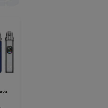
Oxva
mL