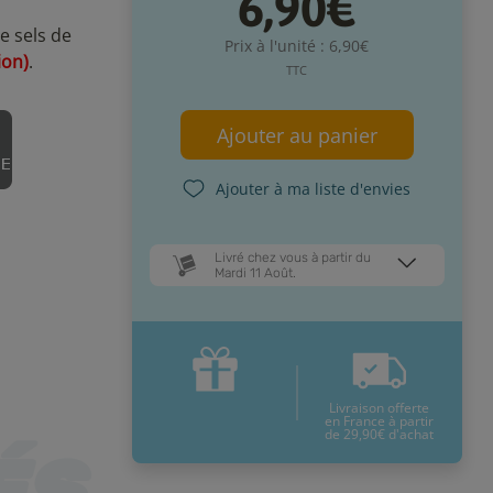
6,90€
e sels de
Prix à l'unité : 6,90€
ion)
.
TTC
Ajouter au panier
Ajouter à ma liste d'envies
Livré chez vous à partir du
Mardi 11 Août.
Dates de livraison estimées* :
Jeudi 13 Août
Mardi 11 Août
Livraison offerte
* Pour une livraison en France
en France à partir
métropolitaine
+ d'infos
de 29,90€ d'achat