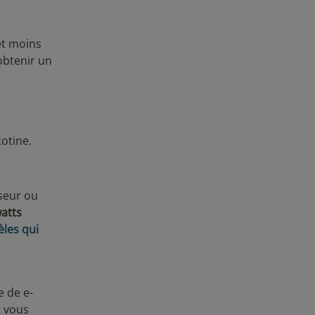
et moins
obtenir un
otine.
iseur ou
atts
les qui
e de e-
t vous