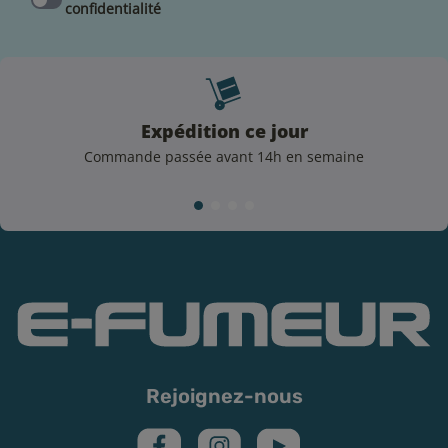
impératif de bien l’amorcer avant sa première
confidentialité
utilisation.
La DDM est dépassée ? Pas de problème ! Le e-
liquide reste bon et sans danger à vapoter, il perdra
cependant petit à petit ses saveurs.
Expédition ce jour
Précautions d’emploi
Commande passée avant 14h en semaine
La consommation de produits de vapotage est
interdite aux mineurs, fortement déconseillée aux
femmes enceintes et aux personnes atteintes de
pathologies cardio-vasculaires. Si vous n’avez jamais
fumé, ne vapez pas. Les e-liquides de la marque
Protect sont étiquetés selon les dispositions de l’article
48 du règlement n°1272/2008, conformément à la
réglementation en vigueur.
3 mg/mL de nicotine : H312 Nocif par contact
Rejoignez-nous
cutané, catégorie 4.
6 mg/mL et plus de nicotine : H311 Toxique par