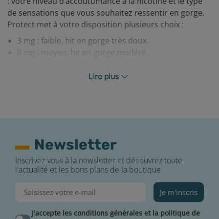
: votre niveau d’accoutumance à la nicotine et le type
de sensations que vous souhaitez ressentir en gorge.
Protect met à votre disposition plusieurs choix :
3 mg : faible, hit en gorge très doux.
6 mg : moyen, hit en gorge modéré.
12 mg : élevé, hit en gorge prononcé.
18 mg : fort, hit en gorge fort.
Lire plus
Conseils simples à suivre pour bien conserver
votre e-liquide Protect
Des précautions sont à prendre si vous souhaitez
profiter de votre e-liquide Protect dans les meilleures
Newsletter
conditions et le plus longtemps possible :
Inscrivez-vous à la newsletter et découvrez toute
Un e-liquide se conserve idéalement à l’abri de la
l'actualité et les bons plans de la boutique
lumière, au sec et à température ambiante.
Après chaque ouverture, rebouchez soigneusement
Je m'inscris
le flacon de votre e-liquide.
Si vous venez de changer de résistance, il sera
J'accepte les conditions générales et la politique de