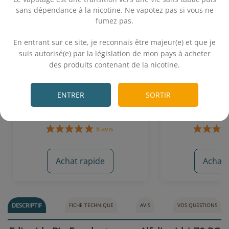
sans dépendance à la nicotine. Ne vapotez pas si vous ne
fumez pas.
.
En entrant sur ce site, je reconnais être majeur(e) et que je
suis autorisé(e) par la législation de mon pays à acheter
Menthe Forte 10 mL - Le
Holy Gum 10 mL
des produits contenant de la nicotine.
Vapoteur Breton
.
Menthe forte
Chewing gum 
ENTRER
SORTIR
5,90€
5,
Achat rapide
Achat 
8 avis
DESCRIPTIF
FICHE TECHNIQUE
AVIS
VOS QUESTIONS