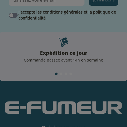
qualités gustatives et de respecter ces quelques règles
essentielles :
J'accepte les conditions générales et la politique de
confidentialité
Conserver votre e-liquide à l’abri de la lumière et
dans un endroit sec
Privilégiez le stockage de votre e-liquide à une
température ambiante +/- 18°C
Évitez de laisser votre e-liquide à l’air libre.
Expédition ce jour
Rebouchez soigneusement votre flacon après
chaque utilisation
Commande passée avant 14h en semaine
Précautions d’emploi
Dangereux, respecter les précautions d’emploi. Les
flacons d’e-liquide de la marque
Alfaliquid
sont
étiquetées selon les dispositions de l’article 48 du
règlement n°1272/2008.
Conformément à la règlementation en vigueur, l’une
des mentions d’avertissement et de danger sont
présentes sur le flacon :