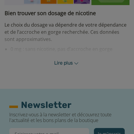
Bien trouver son dosage de nicotine
Le choix du dosage va dépendre de votre dépendance
et de l’accroche en gorge recherchée. Ces données
sont approximatives.
0 mg : sans nicotine, pas d’accroche en gorge
3 mg : très faible, pour petit fumeur avec une faible
dépendance à la nicotine
Lire plus
6 mg : faible
< 6 cigarettes par jour
12 mg : moyen
< 13 cigarettes par jour
16 mg : fort
> 13 cigarettes par jour
Conservation
Newsletter
Afin de profiter au maximum des saveurs de votre e-
Inscrivez-vous à la newsletter et découvrez toute
liquide, E-FUMEUR vous recommande de vérifier la
l'actualité et les bons plans de la boutique
DLUO (date limite d’utilisation optimale) sur votre
flacon avant que le produit ne perde certaines de ses
Je m'inscris