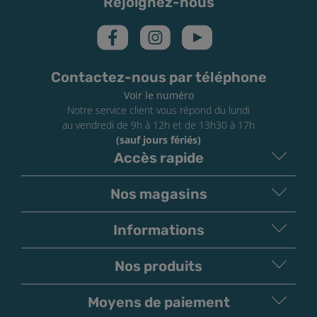
Rejoignez-nous
3 mg/ml de nicotine :
H312
Nocif par contact cutané,
catégorie 4
6 mg/ml de nicotine :
H311
Toxique par contact
cutané, catégorie 3
Contactez-nous par téléphone
12 mg/ml de nicotine :
H311
Toxique par contact
Voir le numéro
cutané, catégorie 3
Notre service client vous répond du lundi
16 mg/ml de nicotine :
H311
Toxique par contact
au vendredi de 9h à 12h et de 13h30 à 17h
cutané, catégorie 3
(sauf jours fériés)
Accès rapide
À conserver sous clé et hors de portée des enfants.
Réservé aux plus de 18 ans. Ne pas avaler. Si vous
Nos magasins
n'avez jamais fumé, ne commencez pas !
Informations
Nos produits
Moyens de paiement