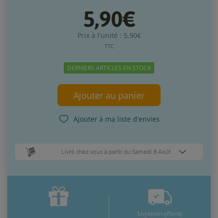
5,90€
Prix à l'unité : 5,90€
TTC
DERNIERS ARTICLES EN STOCK
Ajouter au panier
Ajouter à ma liste d'envies
Livré chez vous à partir du Samedi 8 Août.
Dates de livraison estimées* :
Mardi 11 Août
Samedi 8 Août
Livraison offerte
* Pour une livraison en France métropolitaine
+ d'infos