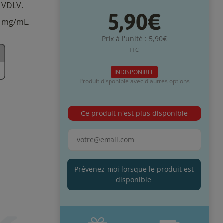
r VDLV.
5,90€
6 mg/mL.
Prix à l'unité : 5,90€
TTC
INDISPONIBLE
Produit disponible avec d'autres options
Ce produit n'est plus disponible
Prévenez-moi lorsque le produit est
disponible