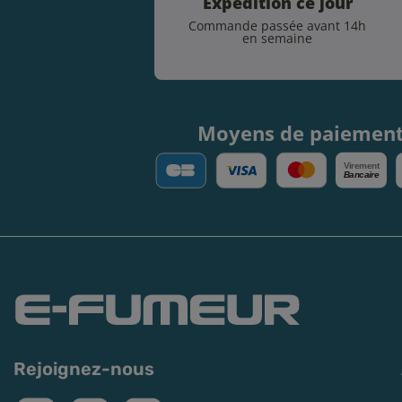
Expédition ce jour
Commande passée avant 14h
en semaine
Moyens de paiemen
V
irement
Bancaire
Rejoignez-nous