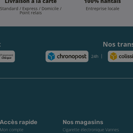
Livraison à la carte
100% nantais
Standard / Express / Domicile /
Entreprise locale
Point relais
.
t
Nos tran
Paiement
24h
Chèque
Accès rapide
Nos magasins
Mon compte
Cigarette électronique Vannes