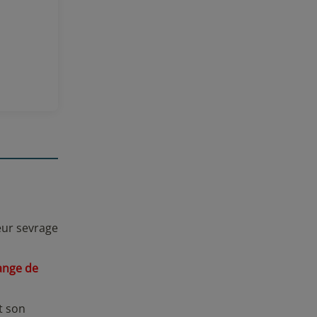
 avis
eur sevrage
hange de
t son