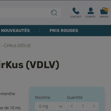
0
CONTACT
COMPTE
PANIER
NOUVEAUTÉS
PRIX ROUGES
- CirKus (VDLV)
irKus (VDLV)
e menthe
Nicotine
Quantité
6 mg
ue de 10 mL