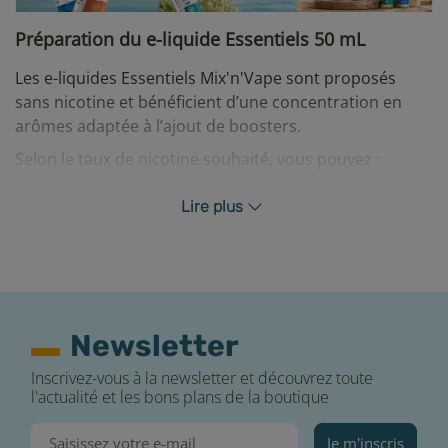
Préparation du e-liquide Essentiels 50 mL
Les e-liquides Essentiels Mix'n'Vape sont proposés
sans nicotine et bénéficient d’une concentration en
arômes adaptée à l’ajout de boosters.
Selon le taux de nicotine souhaité, vous pouvez :
1 booster de nicotine (non fourni) pour obtenir 60
Lire plus
mL de produit avec environ 3 mg/mL de nicotine.
2 boosters de nicotine (non fournis) pour obtenir 70
mL de produit avec environ 6 mg/mL de nicotine.
Après avoir réalisé votre mélange, il est recommandé
de laisser reposer l’e-liquide pendant quelques jours.
Newsletter
Cette étape de maturation (steep) permet à la nicotine
de bien se répartir et aux arômes de s’exprimer
Inscrivez-vous à la newsletter et découvrez toute
l'actualité et les bons plans de la boutique
pleinement.
Nos conseils pour protéger votre e-liquide 50 mL
Je m'inscris