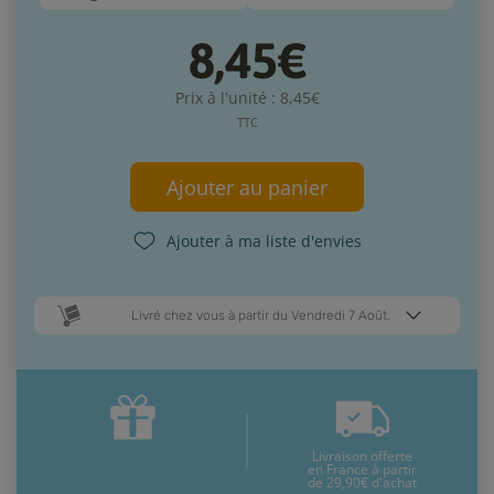
8,45€
Prix à l'unité : 8,45€
TTC
Ajouter au panier
Ajouter à ma liste d'envies
Livré chez vous à partir du Vendredi 7 Août.
Dates de livraison estimées* :
Lundi 10 Août
Vendredi 7 Août
Livraison offerte
* Pour une livraison en France métropolitaine
+ d'infos
en France à partir
de 29,90€ d'achat