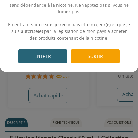
sans dépendance à la nicotine. Ne vapotez pas si vous ne
fumez pas.
.
En entrant sur ce site, je reconnais être majeur(e) et que je
suis autorisé(e) par la législation de mon pays à acheter
Booster nicotine - Liquideo
Blond Clas
des produits contenant de la nicotine.
Essentiels
.
Booster 10 mL dosé à 20 mg/mL de
Classi
nicotine
ENTRER
SORTIR
0,99€
8,
On attend
Achat 
Achat rapide
382 avis
DESCRIPTIF
FICHE TECHNIQUE
VOS QUESTIONS