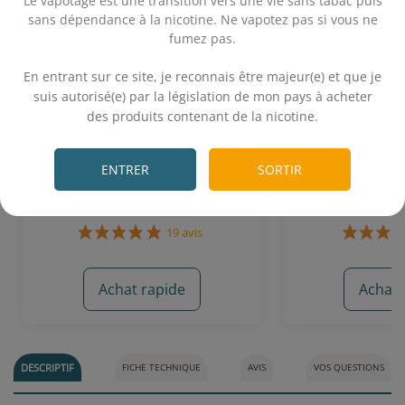
Le vapotage est une transition vers une vie sans tabac puis
sans dépendance à la nicotine. Ne vapotez pas si vous ne
fumez pas.
.
En entrant sur ce site, je reconnais être majeur(e) et que je
suis autorisé(e) par la législation de mon pays à acheter
Le Petit Cocktail 10 mL - Petit
Citron Vert Men
des produits contenant de la nicotine.
Nuage
Le 
.
Mojito
Citron vert -
ENTRER
SORTIR
5,90€
5,
Achat rapide
Achat 
19 avis
DESCRIPTIF
FICHE TECHNIQUE
AVIS
VOS QUESTIONS