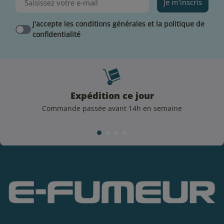
donc d'aider considérablement au sevrage tabagique.
Je m'inscris
Taux de nicotine proposé :
J'accepte les conditions générales et la politique de
10 mg/mL :
pour les fumeurs occasionnels et les
confidentialité
vapoteurs utilisant des e-liquides de moins de 5
mg/mL de nicotine.
Matériel compatible
Expédition ce jour
L'utilisation des sels de nicotine est prévue pour les
Commande passée avant 14h en semaine
clearomiseurs proposant un
tirage serré MTL
(vape
indirecte) fonctionnant sur une puissance de vape se
situant
à 15 watts environ
. Leur utilisation sera idéale
sur du matériel comme le clearomiseur Nautilus 3
(avec ses résistances Nic Salt) ou encore le
pod Eco
Nano de la marque Vaporesso
.
À qui s'adressent les e-liquides aux sels de
nicotine ?
Ce type de e-liquide conviendra parfaitement aux