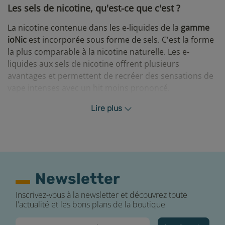
Les sels de nicotine, qu'est-ce que c'est ?
La nicotine contenue dans les e-liquides de la
gamme
ioNic
est incorporée sous forme de sels. C'est la forme
la plus comparable à la nicotine naturelle. Les e-
liquides aux sels de nicotine offrent plusieurs
avantages et permettent de recréer des sensations de
vape intenses avec un hit moins prononcé.
Parcourez notre
blog sur les e-liquides aux sels de
Lire plus
nicotine
pour tout savoir à leur sujet.
Efficacité et avantages des e-liquides aux sels de
nicotine
Les e-liquides aux sels de nicotine permettent d’avoir
Newsletter
de forts taux de nicotine avec un rendu très doux et
moins "irritant" qu'un e-liquide "traditionnel". Son
Inscrivez-vous à la newsletter et découvrez toute
pouvoir d'absorption par l'organisme permettra dans
l'actualité et les bons plans de la boutique
tous les cas d'obtenir un apport nicotinique rapide et