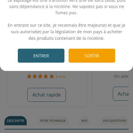
Le vapotage est une transition vers une vie sans tabac puis
sans dépendance à la nicotine. Ne vapotez pas si vous ne
fumez pas.
.
En entrant sur ce site, je reconnais être majeur(e) et que je
suis autorisé(e) par la législation de mon pays à acheter
Mangue Ananas 10 mL - Salt E-
Peau de Pêche N
des produits contenant de la nicotine.
Vapor (Le French Liquide)
Pu
.
Mangue - Ananas
Pêche douce
ENTRER
SORTIR
5,90€
5,
On attend
Achat 
Achat rapide
2 avis
DESCRIPTIF
FICHE TECHNIQUE
AVIS
VOS QUESTIONS