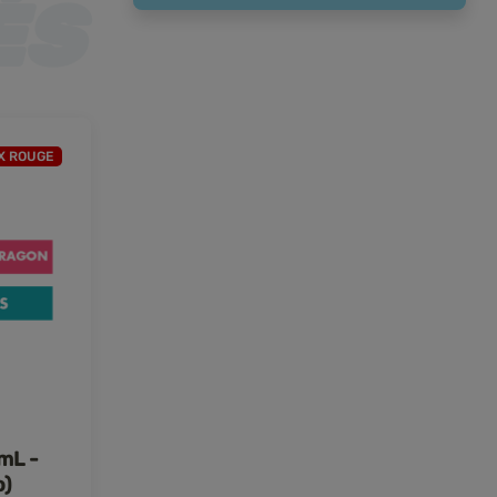
X ROUGE
mL -
o)