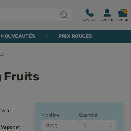
0
CONTACT
COMPTE
PANIER
NOUVEAUTÉS
PRIX ROUGES
ts
 Fruits
aveurs
Nicotine
Quantité
0 mg
 Vapor
et