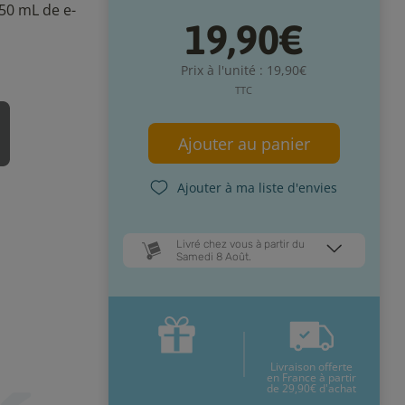
50 mL de e-
19,90€
Prix à l'unité : 19,90€
TTC
Ajouter au panier
Ajouter à ma liste d'envies
Livré chez vous à partir du
Samedi 8 Août.
Dates de livraison estimées* :
Mardi 11 Août
Samedi 8 Août
Livraison offerte
* Pour une livraison en France
en France à partir
métropolitaine
+ d'infos
de 29,90€ d'achat