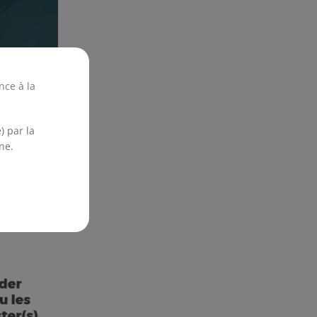
nce à la
 :
) par la
ne.
sec et à