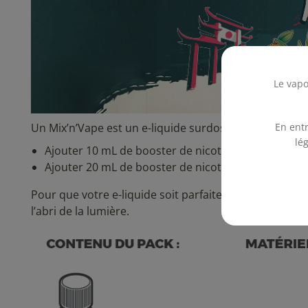
Le vapo
Un Mix’n’Vape est un e-liquide surdosé en arômes et 
En entr
lé
Ajouter 10 mL de booster de nicotine pour obtenir
Ajouter 20 mL de booster de nicotine pour obtenir
Pour que votre e-liquide soit parfaitement homogène,
l’abri de la lumière.