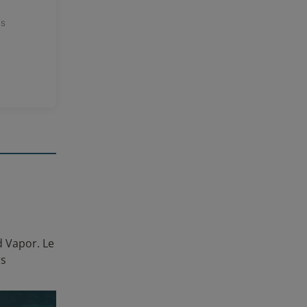
is
 avis
d Vapor. Le
rs