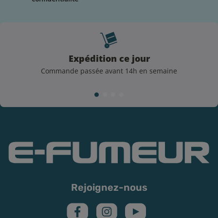
périme, mais la date estimée à laquelle votre e-liquide
peut commencer à perdre, sensiblement, sa couleur
ou sa force aromatique.
Avant d'utiliser votre e-liquide sur une résistance
Expédition ce jour
neuve, laissez imbiber quelques minutes le produit sur
Commande passée avant 14h en semaine
le coton. Sans respecter cette étape, vous risqueriez de
brûler votre coton et rendre inutilisable la résistance.
Avertissements et précautions
La consommation et la vente de e-liquide sont
strictement interdites aux mineurs. La cigarette
électronique est déconseillée aux femmes enceintes et
aux personnes atteintes de troubles cardio-vasculaires
ou maladies respiratoires.
Les flacons d’e-liquide de la marque Petit Nuage sont
Rejoignez-nous
étiquetés selon les dispositions de l’article 48 du
règlement n°1272/2008, conformément à la