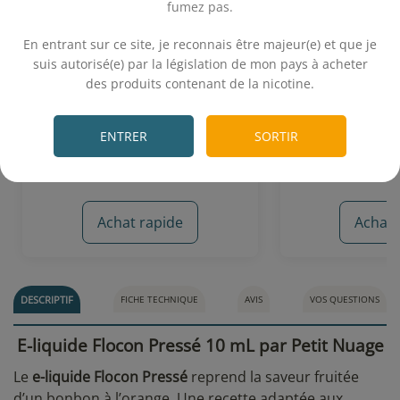
fumez pas.
.
En entrant sur ce site, je reconnais être majeur(e) et que je
Orange Sanguine (30 VG) 10 mL
Mix Japonais 
- Alfaliquid
suis autorisé(e) par la législation de mon pays à acheter
des produits contenant de la nicotine.
.
Orange sanguine
Bonbon à la 
5,90€
5,
ENTRER
SORTIR
Achat rapide
Achat 
6 avis
DESCRIPTIF
FICHE TECHNIQUE
AVIS
VOS QUESTIONS
E-liquide Flocon Pressé 10 mL par Petit Nuage
Le
e-liquide Flocon Pressé
reprend la saveur fruitée
d’un bonbon à l’orange. Une recette adaptée aux