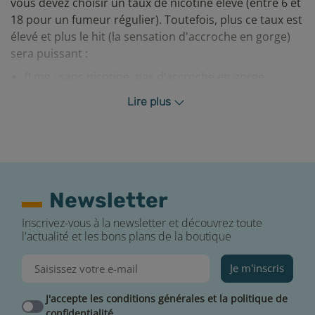
vous devez choisir un taux de nicotine élevé (entre 6 et
18 pour un fumeur régulier). Toutefois, plus ce taux est
élevé et plus le hit (la sensation d'accroche en gorge)
sera puissant :
0 mg : sans nicotine, pas d’accroche en gorge
3 mg : très faible, pour petit fumeur, très peu
Lire plus
d’accroche en gorge
6 mg : faible, pour moyen fumeur, peu d'accroche en
gorge
11 mg : moyen, pour un bon fumeur, accroche en
gorge moyenne
16 mg : fort, pour un gros fumeur, forte accroche en
Newsletter
gorge
Inscrivez-vous à la newsletter et découvrez toute
l'actualité et les bons plans de la boutique
Bien conserver votre e-liquide La Petite Limo
Préserver son e-liquide dans le temps, c'est simple. A
Je m'inscris
condition de respecter quelques règles élémentaires
J'accepte les conditions générales et la politique de
bien sûr :
confidentialité