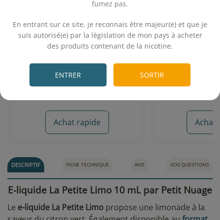
fumez pas.
.
En entrant sur ce site, je reconnais être majeur(e) et que je
Lemon Ice (50 VG) 10 mL -
La Petite Limo
Alfaliquid
Nu
suis autorisé(e) par la législation de mon pays à acheter
des produits contenant de la nicotine.
Citron jaune - Citron vert - Menthe verte -
.
Limonade - 
Menthe givrée
5,90€
19,
ENTRER
SORTIR
Achat rapide
Achat 
3 avis
DESCRIPTIF
FICHE TECHNIQUE
AVIS
VOS QUESTIONS
E-liquide La Petite Limo 10 mL par Petit Nuage
Le
e-liquide La Petite Limo
propose une limonade à la
saveur du citron vert. Également disponible au
format