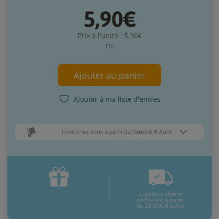
5,90€
Prix à l'unité : 5,90€
TTC
Ajouter au panier
Ajouter à ma liste d'envies
Livré chez vous à partir du Samedi 8 Août.
Dates de livraison estimées* :
Mardi 11 Août
Samedi 8 Août
Livraison offerte
* Pour une livraison en France métropolitaine
+ d'infos
en France à partir
de 29,90€ d'achat