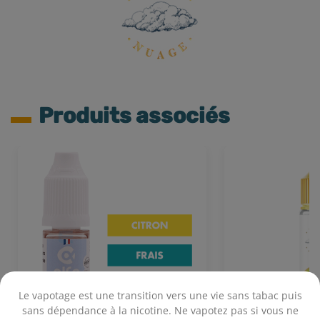
Produits associés
Le vapotage est une transition vers une vie sans tabac puis
sans dépendance à la nicotine. Ne vapotez pas si vous ne