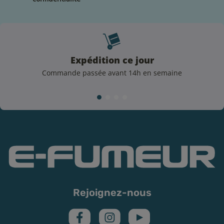
Rangez dans un lieu sec et à l'abri de la lumière
votre e-liquide
Rebouchez le flacon après chaque usage
Vérifiez la DLUO (Date Limite d'Utilisation Optimale) :
la date dépassée ne signifie pas "périmé" mais c'est
Expédition ce jour
le moment auquel votre e-liquide pourrait voir sa
Commande passée avant 14h en semaine
force aromatique décliner
Lorsque vous utilisez une résistance neuve, n'oubliez
pas de l'amorcer : imbibez de e-liquide le coton pour
qu'il s'imprègne uniformément et ne brûle pas votre
résistance rapidement.
Précautions d'usage et consignes
L'utilisation de produits de la cigarette électronique est
interdite aux mineurs et déconseillé aux non-fumeurs,
Rejoignez-nous
aux personnes souffrant de problèmes respiratoires,
aux femmes enceintes également.