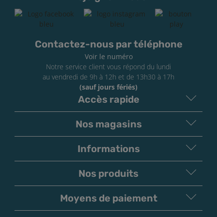
cutané, catégorie 4.
6 mg/mL et plus de nicotine : H311 Toxique par
contact cutané, catégorie 3.
Contactez-nous par téléphone
Les e-liquides sont interdits aux mineurs. Le vapotage
est déconseillé aux femmes enceintes et aux
Voir le numéro
Notre service client vous répond du lundi
personnes atteintes d'hypertension ou de maladies
au vendredi de 9h à 12h et de 13h30 à 17h
cardio-vasculaires. En cas de contact avec la peau, les
(sauf jours fériés)
yeux ou ingestion, contacter votre médecin. Si vous ne
Accès rapide
fumez pas, ne vapez pas.
Nos magasins
Informations
Nos produits
Moyens de paiement
V
irement
Paiement