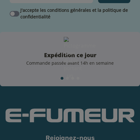
Utilisez une résistance en bon état, n'oubliez pas
J'accepte les conditions générales et la politique de
d'amorcer une résistance neuve !
confidentialité
Conservez votre liquide dans un endroit sec, à l’abri
de la lumière et dans une température avoisinant
les 18°C (un placard par exemple).
Rebouchez correctement votre e-liquide après
chaque utilisation.
Expédition ce jour
Vérifiez la DDM.
Commande passée avant 14h en semaine
Dangers et contre-indications
Respectez les précautions d’emploi. Les e-liquides de la
marque Pulp sont étiquetés selon les dispositions de
l’article 48 du règlement n°1272/2008. Conformément à
la réglementation en vigueur, l’une des mentions
d’avertissement et de danger est présente sur le flacon
:
3 mg/mL de nicotine : H312 Nocif par contact
Rejoignez-nous