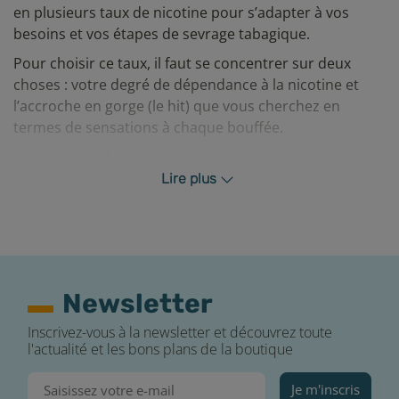
en plusieurs taux de nicotine pour s’adapter à vos
besoins et vos étapes de sevrage tabagique.
Pour choisir ce taux, il faut se concentrer sur deux
choses : votre degré de dépendance à la nicotine et
l’accroche en gorge (le hit) que vous cherchez en
termes de sensations à chaque bouffée.
3 mg : très faible, pour petit fumeur avec une faible
dépendance à la nicotine.
Lire plus
6 mg : faible, pour moyen fumeur, peu d'accroche en
gorge.
12 mg : moyen, dépendance moyenne à la nicotine,
accroche en gorge moyenne.
Comment profiter au mieux de votre e-liquide
Newsletter
Pulp ?
Inscrivez-vous à la newsletter et découvrez toute
l'actualité et les bons plans de la boutique
Pour que les saveurs de votre e-liquide Pulp Sésame au
Miel de Provence restent intactes, il vous suffit de
Je m'inscris
suivre ces quelques indications :